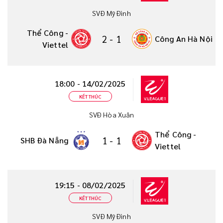
SVĐ Mỹ Đình
Thể Công -
2
-
1
Công An Hà Nội
Viettel
18:00 - 14/02/2025
KẾT THÚC
SVĐ Hòa Xuân
Thể Công -
1
-
1
SHB Đà Nẵng
Viettel
19:15 - 08/02/2025
KẾT THÚC
SVĐ Mỹ Đình