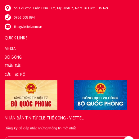
Số 1 đường Trần Hữu Dực, Mỹ Đình 2, Nam Từ Liêm, Hà Nội
0986 008 894
tttt@viettel.com.vn
QUICK LINKS
MEDIA
ĐỘI BÓNG
TRẬN ĐẤU
CÂU LẠC BỘ
NHẬN BẢN TIN TỪ CLB THỂ CÔNG - VIETTEL
Đăng ký để cập nhật những thông tin mới nhất