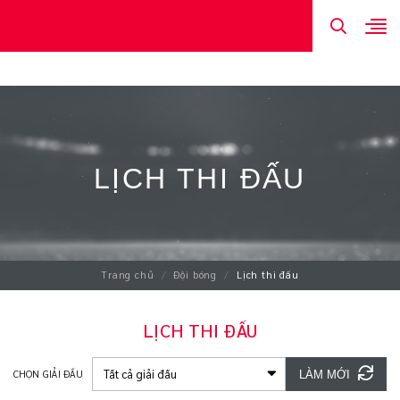
TIN MỚI NHẤT
HÌNH ẢNH
ĐỘI HÌNH
LỊCH THI ĐẤU
KẾT QUẢ
LỊCH THI ĐẤU
Trang chủ
Đội bóng
Lịch thi đấu
LỊCH THI ĐẤU
CHỌN GIẢI ĐẤU
LÀM MỚI