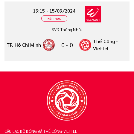
19:15 - 15/09/2024
KẾT THÚC
SVĐ Thống Nhất
Thể Công -
0
-
0
TP. Hồ Chí Minh
Viettel
CÂU LẠC BỘ BÓNG ĐÁ THỂ CÔNG-VIETTEL