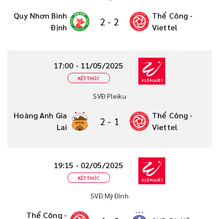
Quy Nhơn Bình
Thể Công -
2
-
2
Định
Viettel
17:00 - 11/05/2025
KẾT THÚC
SVĐ Pleiku
Hoàng Anh Gia
Thể Công -
2
-
1
Lai
Viettel
19:15 - 02/05/2025
KẾT THÚC
SVĐ Mỹ Đình
Thể Công -