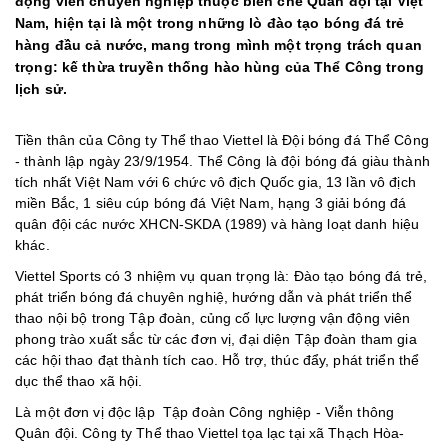
động viên chuyên nghiệp thuộc biên chế Quân đội tại Việt
Nam, hiện tại là một trong những lò đào tạo bóng đá trẻ
hàng đầu cả nước, mang trong mình một trọng trách quan
trọng: kế thừa truyền thống hào hùng của Thể Công trong
lịch sử.
Tiền thân của Công ty Thể thao Viettel là Đội bóng đá Thể Công
- thành lập ngày 23/9/1954. Thể Công là đội bóng đá giàu thành
tích nhất Việt Nam với 6 chức vô địch Quốc gia, 13 lần vô địch
miền Bắc, 1 siêu cúp bóng đá Việt Nam, hạng 3 giải bóng đá
quân đội các nước XHCN-SKDA (1989) và hàng loạt danh hiệu
khác.
Viettel Sports có 3 nhiệm vụ quan trọng là: Đào tạo bóng đá trẻ,
phát triển bóng đá chuyên nghiệ, hướng dẫn và phát triển thể
thao nội bộ trong Tập đoàn, củng cố lực lượng vận động viên
phong trào xuất sắc từ các đơn vị, đại diện Tập đoàn tham gia
các hội thao đạt thành tích cao. Hỗ trợ, thúc đẩy, phát triển thể
dục thể thao xã hội.
Là một đơn vị độc lập Tập đoàn Công nghiệp - Viễn thông
Quân đội. Công ty Thể thao Viettel tọa lạc tại xã Thạch Hòa-