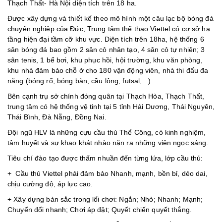
Thạch Thất- Hà Nội diện tích trên 18 ha.
Được xây dựng và thiết kế theo mô hình một câu lạc bộ bóng đá
chuyên nghiệp của Đức, Trung tâm thể thao Viettel có cơ sở hạ
tầng hiện đại tầm cỡ khu vực. Diện tích trên 18ha, hệ thống 6
sân bóng đá bao gồm 2 sân cỏ nhân tạo, 4 sân cỏ tự nhiên; 3
sân tenis, 1 bể bơi, khu phục hồi, hội trường, khu văn phòng,
khu nhà đảm bảo chỗ ở cho 180 vận động viên, nhà thi đấu đa
năng (bóng rổ, bóng bàn, cầu lông, futsal,...)
Bên cạnh trụ sở chính đóng quân tại Thạch Hòa, Thạch Thất,
trung tâm có hệ thống vệ tinh tại 5 tỉnh Hải Dương, Thái Nguyên,
Thái Bình, Đà Nẵng, Đồng Nai.
Đội ngũ HLV là những cựu cầu thủ Thể Công, có kinh nghiệm,
tâm huyết và sự khao khát nhào nặn ra những viên ngọc sáng.
Tiêu chí đào tạo được thấm nhuần đến từng lứa, lớp cầu thủ:
+ Cầu thủ Viettel phải đảm bảo Nhanh, mạnh, bền bỉ, dẻo dai,
chịu cường độ, áp lực cao.
+ Xây dựng bản sắc trong lối chơi: Ngắn; Nhỏ; Nhanh; Mạnh;
Chuyển đổi nhanh; Chơi áp đặt; Quyết chiến quyết thắng.