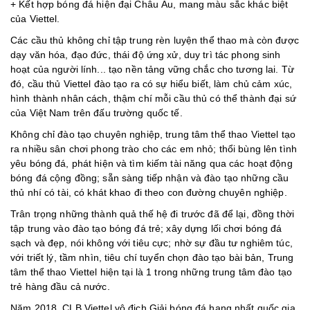
+ Kết hợp bóng đá hiện đại Châu Âu, mang màu sắc khác biệt
của Viettel.
Các cầu thủ không chỉ tập trung rèn luyện thể thao mà còn được
dạy văn hóa, đạo đức, thái độ ứng xử, duy trì tác phong sinh
hoạt của người lính... tạo nền tảng vững chắc cho tương lai. Từ
đó, cầu thủ Viettel đào tạo ra có sự hiểu biết, làm chủ cảm xúc,
hình thành nhân cách, thậm chí mỗi cầu thủ có thể thành đại sứ
của Việt Nam trên đấu trường quốc tế.
Không chỉ đào tạo chuyên nghiệp, trung tâm thể thao Viettel tạo
ra nhiều sân chơi phong trào cho các em nhỏ; thổi bùng lên tình
yêu bóng đá, phát hiện và tìm kiếm tài năng qua các hoạt động
bóng đá cộng đồng; sẵn sàng tiếp nhận và đào tạo những cầu
thủ nhí có tài, có khát khao đi theo con đường chuyên nghiệp.
Trân trọng những thành quả thế hệ đi trước đã để lại, đồng thời
tập trung vào đào tạo bóng đá trẻ; xây dựng lối chơi bóng đá
sạch và đẹp, nói không với tiêu cực; nhờ sự đầu tư nghiêm túc,
với triết lý, tầm nhìn, tiêu chí tuyển chọn đào tạo bài bản, Trung
tâm thể thao Viettel hiện tại là 1 trong những trung tâm đào tạo
trẻ hàng đầu cả nước.
Năm 2018, CLB Viettel vô địch Giải bóng đá hạng nhất quốc gia