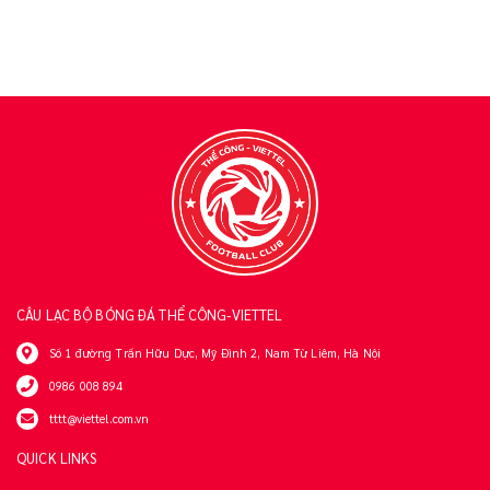
CÂU LẠC BỘ BÓNG ĐÁ THỂ CÔNG-VIETTEL
Số 1 đường Trần Hữu Dực, Mỹ Đình 2, Nam Từ Liêm, Hà Nội
0986 008 894
tttt@viettel.com.vn
QUICK LINKS