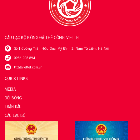
CÂU LẠC BỘ BÓNG ĐÁ THỂ CÔNG-VIETTEL
Số 1 đường Trần Hữu Dực, Mỹ Đình 2, Nam Từ Liêm, Hà Nội
0986 008 894
tttt@viettel.com.vn
QUICK LINKS
MEDIA
ĐỘI BÓNG
TRẬN ĐẤU
CÂU LẠC BỘ