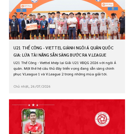
U21 THỂ CÔNG - VIETTEL GIÀNH NGÔI Á QUÂN QUỐC
GIA: LỨA TÀI NĂNG SẴN SÀNG BƯỚC RA V.LEAGUE
U21 Thể Công - Viettel khép lại Giải U21 VĐQG 2026 với ngôi Á
quân. Một thế hệ cầu thủ đầy triển vọng đang sẵn sàng chinh
phục V.League 1 và V.League 2 trong những mùa giải tới.
Chủ nhật, 26/07/2026