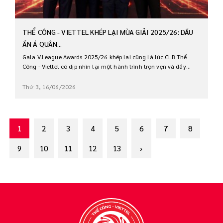
THỂ CÔNG - VIETTEL KHÉP LẠI MÙA GIẢI 2025/26: DẤU
ẤN Á QUÂN...
Gala V.League Awards 2025/26 khép lại cũng là lúc CLB Thể
Công - Viettel có dịp nhìn lại một hành trình trọn vẹn và đầy...
Thứ 3, 16/06/2026
1
2
3
4
5
6
7
8
9
10
11
12
13
›