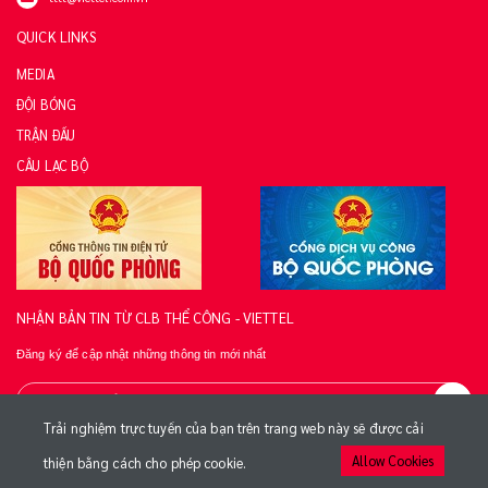
QUICK LINKS
MEDIA
ĐỘI BÓNG
TRẬN ĐẤU
CÂU LẠC BỘ
NHẬN BẢN TIN TỪ CLB THỂ CÔNG - VIETTEL
Đăng ký để cập nhật những thông tin mới nhất
Trải nghiệm trực tuyến của bạn trên trang web này sẽ được cải
Allow Cookies
thiện bằng cách cho phép cookie.
© 2020 CLB BÓNG ĐÁ VIETTEL FC