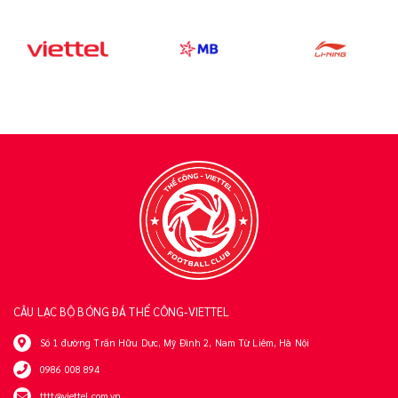
CÂU LẠC BỘ BÓNG ĐÁ THỂ CÔNG-VIETTEL
Số 1 đường Trần Hữu Dực, Mỹ Đình 2, Nam Từ Liêm, Hà Nội
0986 008 894
tttt@viettel.com.vn