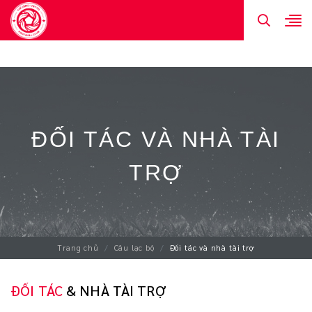
GIỚI THIỆU CHUNG
ĐỐI TÁC VÀ NHÀ TÀI TRỢ
LIÊN HỆ
ĐỐI TÁC VÀ NHÀ TÀI
TRỢ
Trang chủ
Câu lạc bộ
Đối tác và nhà tài trợ
ĐỐI TÁC
& NHÀ TÀI TRỢ