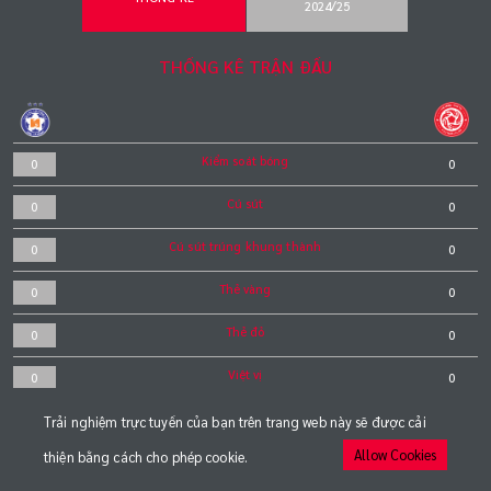
2024/25
THỐNG KÊ TRẬN ĐẤU
Kiểm soát bóng
0
0
Cú sút
0
0
Cú sút trúng khung thành
0
0
Thẻ vàng
0
0
Thẻ đỏ
0
0
Việt vị
0
0
Phạt góc
0
0
Trải nghiệm trực tuyến của bạn trên trang web này sẽ được cải
Allow Cookies
thiện bằng cách cho phép cookie.
Phạt đền
0
0