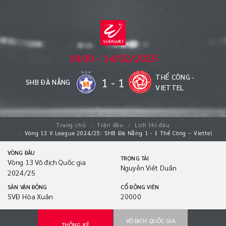
18:00 - 14/02/2025
THỂ CÔNG -
1
-
1
SHB ĐÀ NẴNG
VIETTEL
Trang chủ
Trận đấu
Lịch thi đấu
Vòng 13 V.League 2024/25: SHB Đà Nẵng 1 - 1 Thể Công – Viettel
VÒNG ĐẤU
TRỌNG TÀI
Vòng 13 Vô địch Quốc gia
Nguyễn Viết Duẩn
2024/25
SÂN VẬN ĐỘNG
CỔ ĐỘNG VIÊN
SVĐ Hòa Xuân
20000
VÔ ĐỊCH QUỐC GIA
THỐNG KÊ