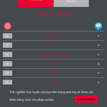
2024/25
THỐNG KÊ TRẬN ĐẤU
Kiểm soát bóng
0
0
Cú sút
0
0
Cú sút trúng khung thành
0
0
Thẻ vàng
0
0
Thẻ đỏ
0
0
Việt vị
0
0
Phạt góc
0
0
Trải nghiệm trực tuyến của bạn trên trang web này sẽ được cải
Allow Cookies
thiện bằng cách cho phép cookie.
Phạt đền
0
0