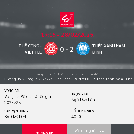
19:15 - 28/02/2025
THỂ CÔNG -
THÉP XANH NAM
0
-
2
VIETTEL
ĐỊNH
Trang chủ
Trận đấu
Lịch thi đấu
Vòng 15 V.League 2024/25: Thể Công – Viettel 0 - 2 Thép Xanh Nam Định
VÒNG ĐẤU
TRỌNG TÀI
Vòng 15 Vô địch Quốc gia
Ngô Duy Lân
2024/25
SÂN VẬN ĐỘNG
CỔ ĐỘNG VIÊN
SVĐ Mỹ Đình
40000
VÔ ĐỊCH QUỐC GIA
THỐNG KÊ