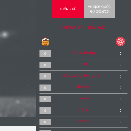
VÔ ĐỊCH QUỐC
THỐNG KÊ
GIA 2024/25
THỐNG KÊ TRẬN ĐẤU
Kiểm soát bóng
0
0
Cú sút
0
0
Cú sút trúng khung thành
0
0
Thẻ vàng
0
0
Thẻ đỏ
0
0
Việt vị
0
0
Phạt góc
0
0