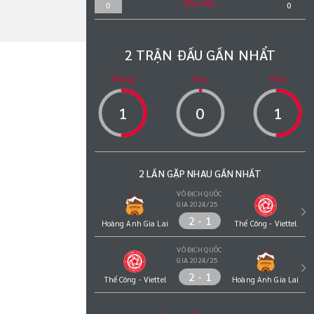
Phạt đền
0
0
2 TRẬN ĐẤU GẦN NHẨT
Thắng
Hòa
Thua
1
0
1
2 LẦN GẶP NHAU GẦN NHẤT
VÔ ĐỊCH QUỐC
GIA 2024/25
2 - 1
Hoàng Anh Gia Lai
Thể Công - Viettel
VÔ ĐỊCH QUỐC
GIA 2024/25
2 - 1
Thể Công - Viettel
Hoàng Anh Gia Lai