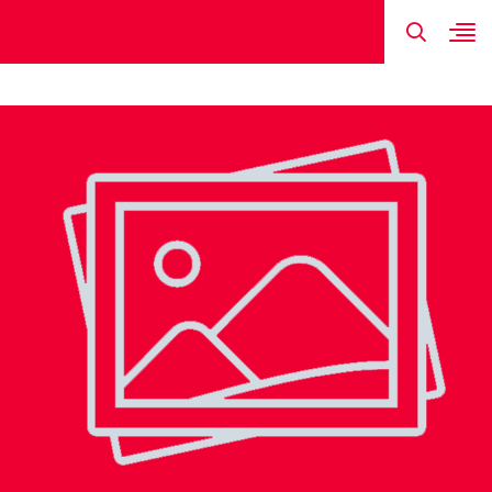
TIN MỚI NHẤT
HÌNH ẢNH
ĐỘI HÌNH
LỊCH THI ĐẤU
KẾT QUẢ
ĐÀO VĂN NA