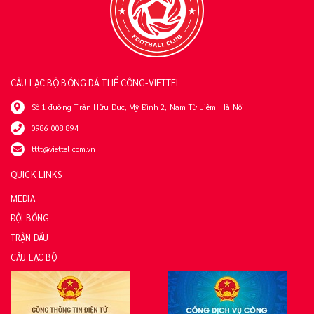
CÂU LẠC BỘ BÓNG ĐÁ THỂ CÔNG-VIETTEL
Số 1 đường Trần Hữu Dực, Mỹ Đình 2, Nam Từ Liêm, Hà Nội
0986 008 894
tttt@viettel.com.vn
QUICK LINKS
MEDIA
ĐỘI BÓNG
TRẬN ĐẤU
CÂU LẠC BỘ