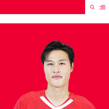
TIN MỚI NHẤT
HÌNH ẢNH
ĐỘI HÌNH
LỊCH THI ĐẤU
KẾT QUẢ
DƯƠNG THA