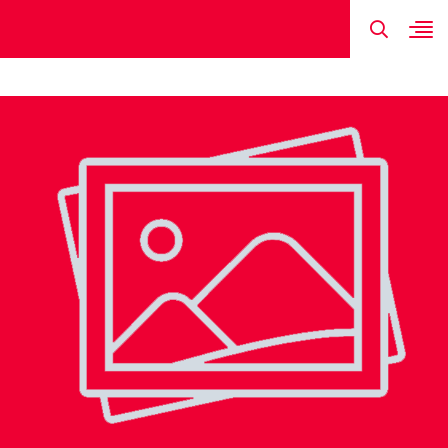
TIN MỚI NHẤT
HÌNH ẢNH
ĐỘI HÌNH
LỊCH THI ĐẤU
KẾT QUẢ
NGUYỄN HO