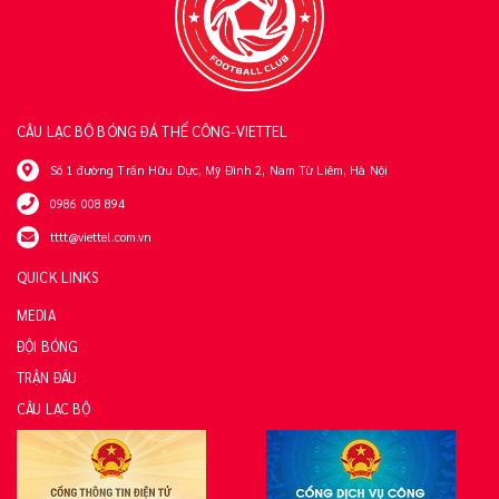
CÂU LẠC BỘ BÓNG ĐÁ THỂ CÔNG-VIETTEL
Số 1 đường Trần Hữu Dực, Mỹ Đình 2, Nam Từ Liêm, Hà Nội
0986 008 894
tttt@viettel.com.vn
QUICK LINKS
MEDIA
ĐỘI BÓNG
TRẬN ĐẤU
CÂU LẠC BỘ