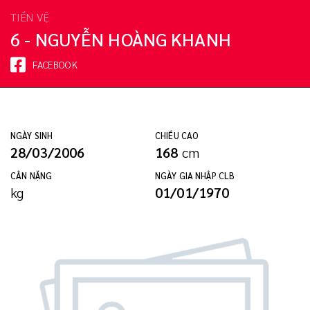
TIỀN VỆ
6 - NGUYỄN HOÀNG KHANH
FACEBOOK
NGÀY SINH
CHIỀU CAO
28/03/2006
168
cm
CÂN NẶNG
NGÀY GIA NHẬP CLB
kg
01/01/1970