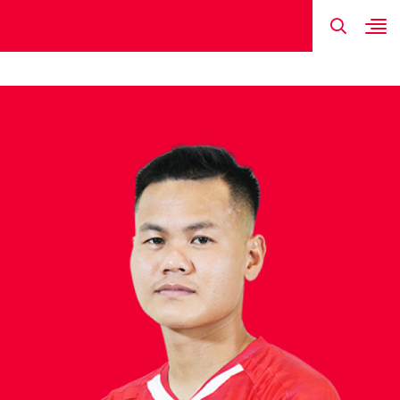
TIN MỚI NHẤT
HÌNH ẢNH
ĐỘI HÌNH
LỊCH THI ĐẤU
KẾT QUẢ
ĐẶNG VĂN T