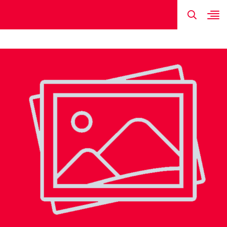
TIN MỚI NHẤT
HÌNH ẢNH
ĐỘI HÌNH
LỊCH THI ĐẤU
KẾT QUẢ
NGUYỄN HO