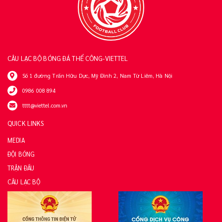
CÂU LẠC BỘ BÓNG ĐÁ THỂ CÔNG-VIETTEL
Số 1 đường Trần Hữu Dực, Mỹ Đình 2, Nam Từ Liêm, Hà Nội
0986 008 894
tttt@viettel.com.vn
QUICK LINKS
MEDIA
ĐỘI BÓNG
TRẬN ĐẤU
CÂU LẠC BỘ