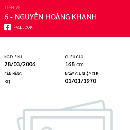
TIỀN VỆ
6 - NGUYỄN HOÀNG KHANH
FACEBOOK
NGÀY SINH
CHIỀU CAO
28/03/2006
168
cm
CÂN NẶNG
NGÀY GIA NHẬP CLB
kg
01/01/1970