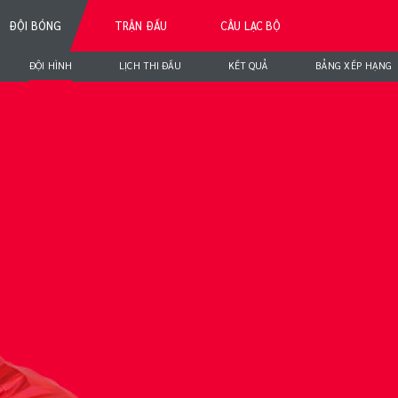
ĐỘI BÓNG
TRẬN ĐẤU
CÂU LẠC BỘ
ĐỘI HÌNH
LỊCH THI ĐẤU
KẾT QUẢ
BẢNG XẾP HẠNG
LINH