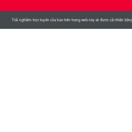
Trải nghiệm trực tuyến của bạn trên trang web này sẽ được cải thiện bằn
NGÀY SINH
CHIỀU CAO
CÂN NẶ
02/02/1997
cm
kg