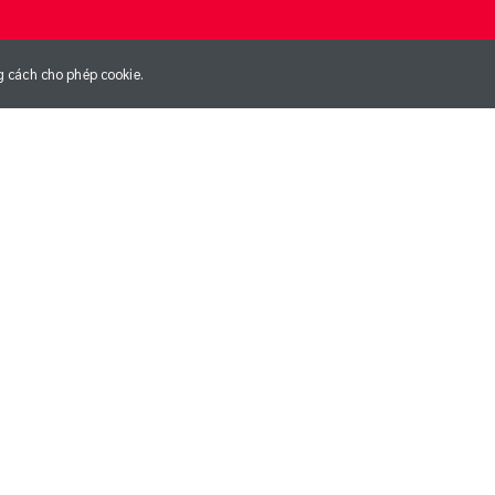
g cách cho phép cookie.
NG
NGÀY GIA NHẬP CLB
01/01/1970