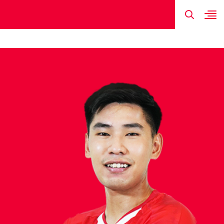
TIN MỚI NHẤT
HÌNH ẢNH
ĐỘI HÌNH
LỊCH THI ĐẤU
KẾT QUẢ
ĐINH XUÂN 