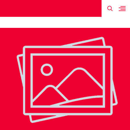
TIN MỚI NHẤT
HÌNH ẢNH
ĐỘI HÌNH
LỊCH THI ĐẤU
KẾT QUẢ
ĐÀO VĂN NA