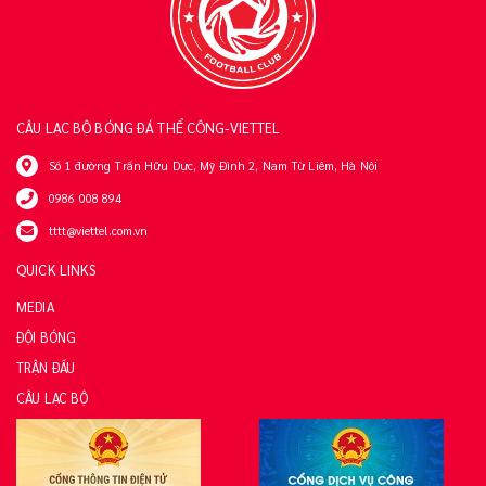
CÂU LẠC BỘ BÓNG ĐÁ THỂ CÔNG-VIETTEL
Số 1 đường Trần Hữu Dực, Mỹ Đình 2, Nam Từ Liêm, Hà Nội
0986 008 894
tttt@viettel.com.vn
QUICK LINKS
MEDIA
ĐỘI BÓNG
TRẬN ĐẤU
CÂU LẠC BỘ