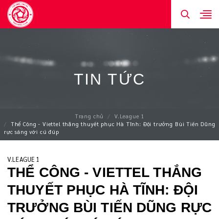
TIN TỨC
Trang chủ
V.League 1
Thể Công - Viettel thắng thuyết phục Hà Tĩnh: Đội trưởng Bùi Tiến Dũng
rực sáng với cú đúp
V.LEAGUE 1
THỂ CÔNG - VIETTEL THẮNG
THUYẾT PHỤC HÀ TĨNH: ĐỘI
TRƯỞNG BÙI TIẾN DŨNG RỰC