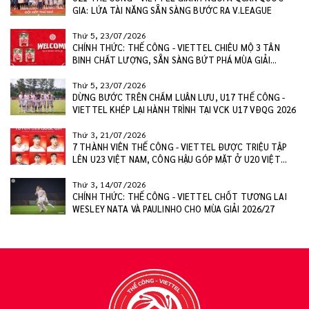
GIA: LỨA TÀI NĂNG SẴN SÀNG BƯỚC RA V.LEAGUE
Thứ 5, 23/07/2026
CHÍNH THỨC: THỂ CÔNG - VIETTEL CHIÊU MỘ 3 TÂN
BINH CHẤT LƯỢNG, SẴN SÀNG BỨT PHÁ MÙA GIẢI
2026/27
Thứ 5, 23/07/2026
DỪNG BƯỚC TRÊN CHẤM LUÂN LƯU, U17 THỂ CÔNG -
VIETTEL KHÉP LẠI HÀNH TRÌNH TẠI VCK U17 VĐQG 2026
Thứ 3, 21/07/2026
7 THÀNH VIÊN THỂ CÔNG - VIETTEL ĐƯỢC TRIỆU TẬP
LÊN U23 VIỆT NAM, CÔNG HẬU GÓP MẶT Ở U20 VIỆT
NAM
Thứ 3, 14/07/2026
CHÍNH THỨC: THỂ CÔNG - VIETTEL CHỐT TƯƠNG LAI
WESLEY NATA VÀ PAULINHO CHO MÙA GIẢI 2026/27