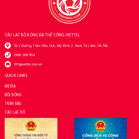
CÂU LẠC BỘ BÓNG ĐÁ THỂ CÔNG-VIETTEL
Số 1 đường Trần Hữu Dực, Mỹ Đình 2, Nam Từ Liêm, Hà Nội
0986 008 894
tttt@viettel.com.vn
QUICK LINKS
MEDIA
ĐỘI BÓNG
TRẬN ĐẤU
CÂU LẠC BỘ