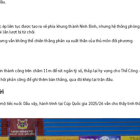
đấu.
c ép liên tục được tạo ra về phía khung thành Ninh Bình, nhưng hệ thống phòn
lần lượt bị từ chối.
hưng vẫn không thể chiến thắng phản xạ xuất thần của thủ môn đối phương.
n thành công trên chấm 11m để rút ngắn tỷ số, thắp lại hy vọng cho Thể Công - 
ơ hội phản công để ghi thêm bàn thắng, qua đó khép lại trận đấu.
ới
ộ tiếc nuối. Dẫu vậy, hành trình tại Cúp Quốc gia 2025/26 vẫn cho thấy tinh th