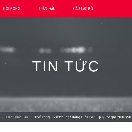
ĐỘI BÓNG
TRẬN ĐẤU
CÂU LẠC BỘ
TIN TỨC
Cúp Quốc Gia
Thể Công - Viettel đạt đồng Giải Ba Cúp Quốc gia trên sâ