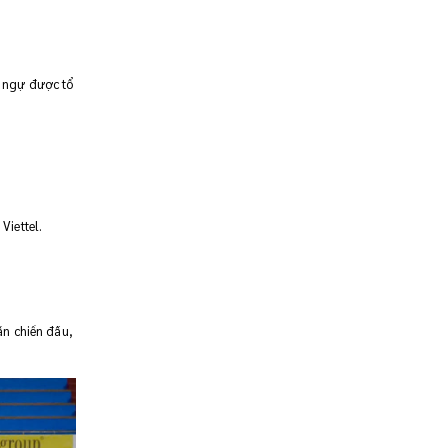
g ngự được tổ
Viettel.
ần chiến đấu,