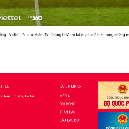
g - Viettel trên mọi khán đài. Chúng ta sẽ trở lại mạnh mẽ hơn trong những m
ETTEL
QUICK LINKS
MEDIA
2, Nam Từ Liêm, Hà Nội
ĐỘI BÓNG
TRẬN ĐẤU
CÂU LẠC BỘ