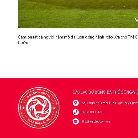
Cảm ơn tất cả người hâm mộ đã luôn đồng hành, tiếp lửa cho Thể Côn
trước.
CÂU LẠC BỘ BÓNG ĐÁ THỂ CÔNG-VI
Số 1 đường Trần Hữu Dực, Mỹ Đình 
0986 008 894
tttt@viettel.com.vn