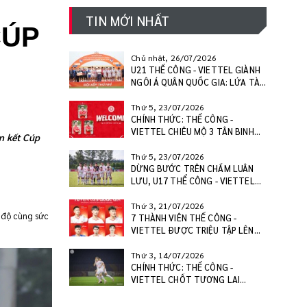
TIN MỚI NHẤT
CÚP
Chủ nhật, 26/07/2026
U21 THỂ CÔNG - VIETTEL GIÀNH
NGÔI Á QUÂN QUỐC GIA: LỨA TÀI
NĂNG SẴN SÀNG BƯỚC RA
V.LEAGUE
Thứ 5, 23/07/2026
CHÍNH THỨC: THỂ CÔNG -
VIETTEL CHIÊU MỘ 3 TÂN BINH
án kết Cúp
CHẤT LƯỢNG, SẴN SÀNG BỨT
PHÁ MÙA GIẢI 2026/27
Thứ 5, 23/07/2026
DỪNG BƯỚC TRÊN CHẤM LUÂN
LƯU, U17 THỂ CÔNG - VIETTEL
KHÉP LẠI HÀNH TRÌNH TẠI VCK
U17 VĐQG 2026
Thứ 3, 21/07/2026
c độ cùng sức
7 THÀNH VIÊN THỂ CÔNG -
VIETTEL ĐƯỢC TRIỆU TẬP LÊN
U23 VIỆT NAM, CÔNG HẬU GÓP
MẶT Ở U20 VIỆT NAM
Thứ 3, 14/07/2026
CHÍNH THỨC: THỂ CÔNG -
VIETTEL CHỐT TƯƠNG LAI
WESLEY NATA VÀ PAULINHO CHO
MÙA GIẢI 2026/27