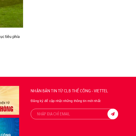
ục tiêu phía
NHẬN BẢN TIN TỪ CLB THỂ CÔNG - VIETTEL
Đăng ký để cập nhật những thông tin mới nhất