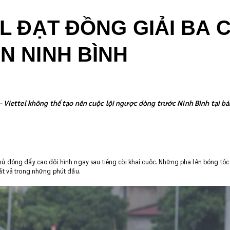
EL ĐẠT ĐỒNG GIẢI BA 
N NINH BÌNH
- Viettel không thể tạo nên cuộc lội ngược dòng trước Ninh Bình tại b
hủ động đẩy cao đội hình ngay sau tiếng còi khai cuộc. Những pha lên bóng tố
ất vả trong những phút đầu.