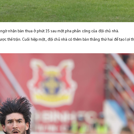
bất ngờ nhận bàn thua ở phút 15 sau một pha phản công của đội chủ nhà.
c thế trận. Cuối hiệp một, đội chủ nhà có thêm bàn thắng thứ hai để tạo lợi t