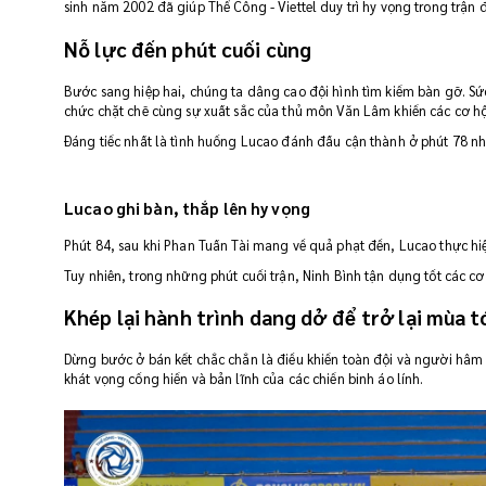
sinh năm 2002 đã giúp Thể Công - Viettel duy trì hy vọng trong trận 
Nỗ lực đến phút cuối cùng
Bước sang hiệp hai, chúng ta dâng cao đội hình tìm kiếm bàn gỡ. Sứ
chức chặt chẽ cùng sự xuất sắc của thủ môn Văn Lâm khiến các cơ hội 
Đáng tiếc nhất là tình huống Lucao đánh đầu cận thành ở phút 78 n
Lucao ghi bàn, thắp lên hy vọng
Phút 84, sau khi Phan Tuấn Tài mang về quả phạt đền, Lucao thực hiệ
Tuy nhiên, trong những phút cuối trận, Ninh Bình tận dụng tốt các c
Khép lại hành trình dang dở để trở lại mùa t
Dừng bước ở bán kết chắc chắn là điều khiến toàn đội và người hâm m
khát vọng cống hiến và bản lĩnh của các chiến binh áo lính.