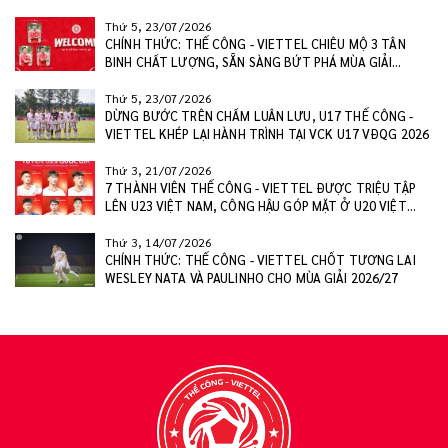
Thứ 5, 23/07/2026
CHÍNH THỨC: THỂ CÔNG - VIETTEL CHIÊU MỘ 3 TÂN
BINH CHẤT LƯỢNG, SẴN SÀNG BỨT PHÁ MÙA GIẢI
2026/27
Thứ 5, 23/07/2026
DỪNG BƯỚC TRÊN CHẤM LUÂN LƯU, U17 THỂ CÔNG -
VIETTEL KHÉP LẠI HÀNH TRÌNH TẠI VCK U17 VĐQG 2026
Thứ 3, 21/07/2026
7 THÀNH VIÊN THỂ CÔNG - VIETTEL ĐƯỢC TRIỆU TẬP
LÊN U23 VIỆT NAM, CÔNG HẬU GÓP MẶT Ở U20 VIỆT
NAM
Thứ 3, 14/07/2026
CHÍNH THỨC: THỂ CÔNG - VIETTEL CHỐT TƯƠNG LAI
WESLEY NATA VÀ PAULINHO CHO MÙA GIẢI 2026/27