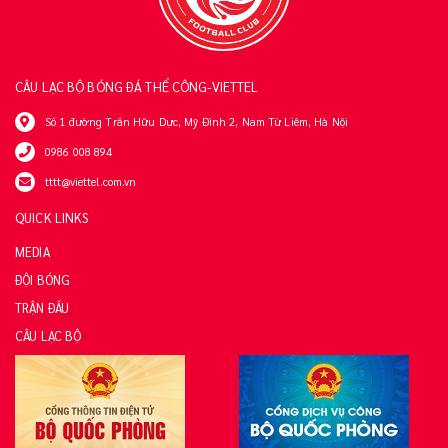
CÂU LẠC BỘ BÓNG ĐÁ THỂ CÔNG-VIETTEL
Số 1 đường Trần Hữu Dực, Mỹ Đình 2, Nam Từ Liêm, Hà Nội
0986 008 894
tttt@viettel.com.vn
QUICK LINKS
MEDIA
ĐỘI BÓNG
TRẬN ĐẤU
CÂU LẠC BỘ