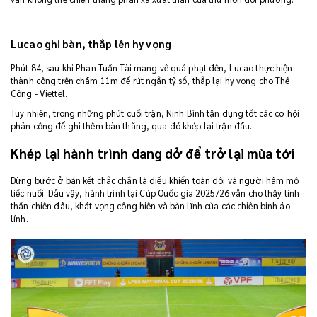
Lucao ghi bàn, thắp lên hy vọng
Phút 84, sau khi Phan Tuấn Tài mang về quả phạt đền, Lucao thực hiện
thành công trên chấm 11m để rút ngắn tỷ số, thắp lại hy vọng cho Thể
Công - Viettel.
Tuy nhiên, trong những phút cuối trận, Ninh Bình tận dụng tốt các cơ hội
phản công để ghi thêm bàn thắng, qua đó khép lại trận đấu.
Khép lại hành trình dang dở để trở lại mùa tới
Dừng bước ở bán kết chắc chắn là điều khiến toàn đội và người hâm mộ
tiếc nuối. Dẫu vậy, hành trình tại Cúp Quốc gia 2025/26 vẫn cho thấy tinh
thần chiến đấu, khát vọng cống hiến và bản lĩnh của các chiến binh áo
lính.