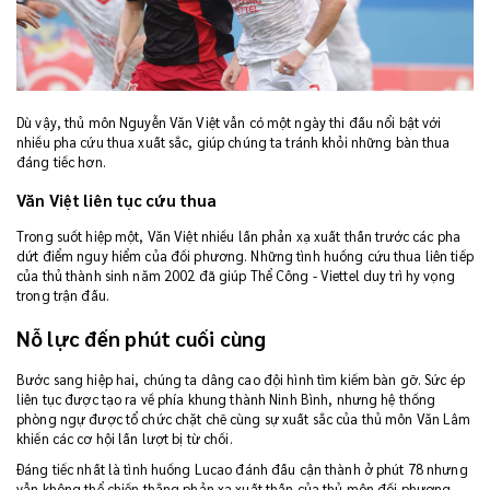
Dù vậy, thủ môn Nguyễn Văn Việt vẫn có một ngày thi đấu nổi bật với
nhiều pha cứu thua xuất sắc, giúp chúng ta tránh khỏi những bàn thua
đáng tiếc hơn.
Văn Việt liên tục cứu thua
Trong suốt hiệp một, Văn Việt nhiều lần phản xạ xuất thần trước các pha
dứt điểm nguy hiểm của đối phương. Những tình huống cứu thua liên tiếp
của thủ thành sinh năm 2002 đã giúp Thể Công - Viettel duy trì hy vọng
trong trận đấu.
Nỗ lực đến phút cuối cùng
Bước sang hiệp hai, chúng ta dâng cao đội hình tìm kiếm bàn gỡ. Sức ép
liên tục được tạo ra về phía khung thành Ninh Bình, nhưng hệ thống
phòng ngự được tổ chức chặt chẽ cùng sự xuất sắc của thủ môn Văn Lâm
khiến các cơ hội lần lượt bị từ chối.
Đáng tiếc nhất là tình huống Lucao đánh đầu cận thành ở phút 78 nhưng
vẫn không thể chiến thắng phản xạ xuất thần của thủ môn đối phương.