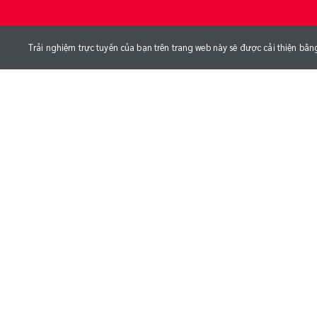
Trải nghiệm trực tuyến của bạn trên trang web này sẽ được cải thiện bằn
NGÀY SINH
CHIỀU CAO
CÂN NẶ
28/03/2006
168
cm
kg