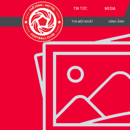
TIN TỨC
MEDIA
TIN MỚI NHẤT
HÌNH ẢNH
NGU