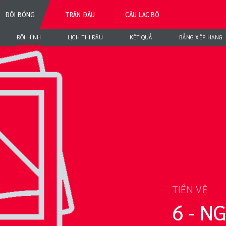
ĐỘI BÓNG
TRẬN ĐẤU
CÂU LẠC BỘ
ĐỘI HÌNH
LỊCH THI ĐẤU
KẾT QUẢ
BẢNG XẾP HẠNG
YỄN
TIỀN VỆ
6 - 