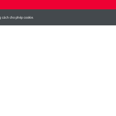
g cách cho phép cookie.
NG
NGÀY GIA NHẬP CLB
01/01/1970