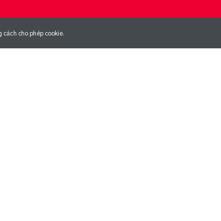
g cách cho phép cookie.
NG
NGÀY GIA NHẬP CLB
01/01/1970