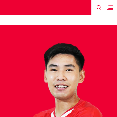
TIN MỚI NHẤT
HÌNH ẢNH
ĐỘI HÌNH
LỊCH THI ĐẤU
KẾT QUẢ
ĐINH XUÂN 