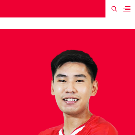
TIN MỚI NHẤT
HÌNH ẢNH
ĐỘI HÌNH
LỊCH THI ĐẤU
KẾT QUẢ
ĐINH XUÂN 