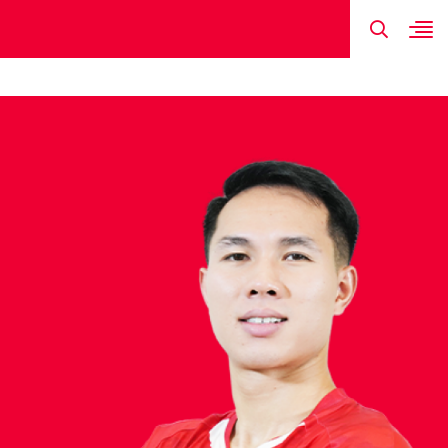
TIN MỚI NHẤT
HÌNH ẢNH
ĐỘI HÌNH
LỊCH THI ĐẤU
KẾT QUẢ
NGUYỄN VĂN