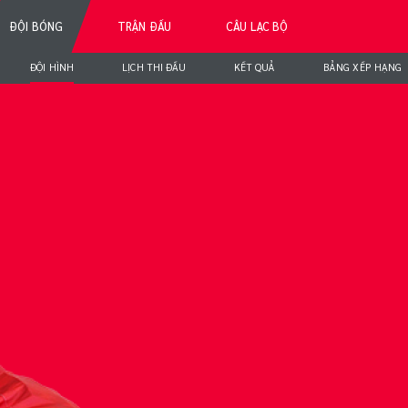
ĐỘI BÓNG
TRẬN ĐẤU
CÂU LẠC BỘ
ĐỘI HÌNH
LỊCH THI ĐẤU
KẾT QUẢ
BẢNG XẾP HẠNG
LINH