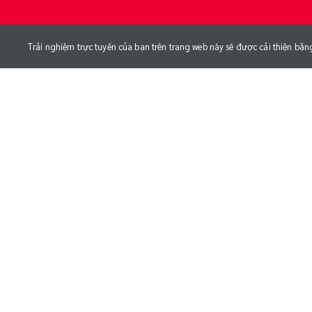
Trải nghiệm trực tuyến của bạn trên trang web này sẽ được cải thiện bằn
NGÀY SINH
CHIỀU CAO
CÂN NẶ
02/02/1997
cm
kg