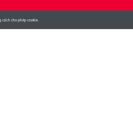
g cách cho phép cookie.
NG
NGÀY GIA NHẬP CLB
01/01/1970