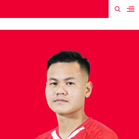
TIN MỚI NHẤT
HÌNH ẢNH
ĐỘI HÌNH
LỊCH THI ĐẤU
KẾT QUẢ
ĐẶNG VĂN T