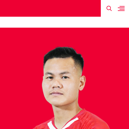
TIN MỚI NHẤT
HÌNH ẢNH
ĐỘI HÌNH
LỊCH THI ĐẤU
KẾT QUẢ
ĐẶNG VĂN T