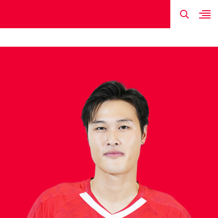
TIN MỚI NHẤT
HÌNH ẢNH
ĐỘI HÌNH
LỊCH THI ĐẤU
KẾT QUẢ
DƯƠNG THA