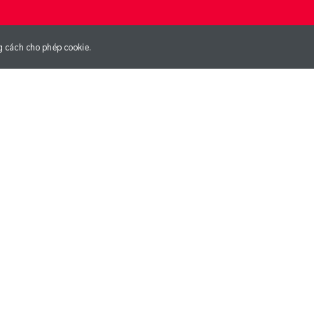
g cách cho phép cookie.
NG
NGÀY GIA NHẬP CLB
01/01/1970