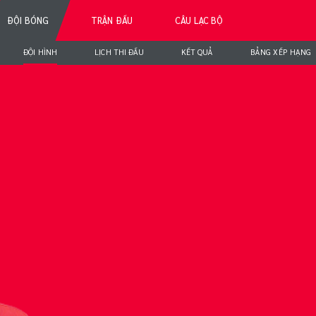
ĐỘI BÓNG
TRẬN ĐẤU
CÂU LẠC BỘ
ĐỘI HÌNH
LỊCH THI ĐẤU
KẾT QUẢ
BẢNG XẾP HẠNG
NG 