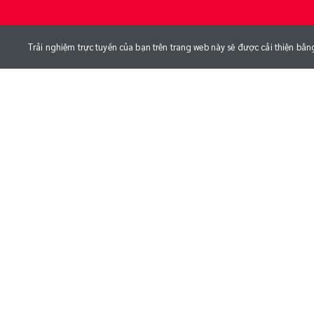
Trải nghiệm trực tuyến của bạn trên trang web này sẽ được cải thiện bằn
NGÀY SINH
CHIỀU CAO
CÂN NẶ
05/03/1999
cm
kg