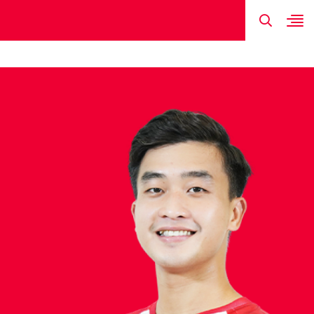
TIN MỚI NHẤT
HÌNH ẢNH
ĐỘI HÌNH
LỊCH THI ĐẤU
KẾT QUẢ
TRẦN DANH 