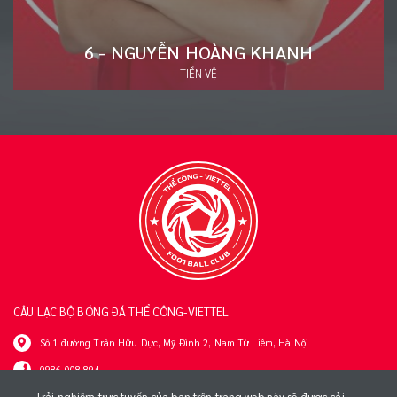
20 - ĐÀO VĂN NAM
HẬU VỆ
CÂU LẠC BỘ BÓNG ĐÁ THỂ CÔNG-VIETTEL
Số 1 đường Trần Hữu Dực, Mỹ Đình 2, Nam Từ Liêm, Hà Nội
0986 008 894
tttt@viettel.com.vn