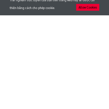
Trải nghiệm trực tuyến của bạn trên trang web này sẽ được cải
Allow Cookies
thiện bằng cách cho phép cookie.
QUICK LINKS
MEDIA
ĐỘI BÓNG
TRẬN ĐẤU
CÂU LẠC BỘ
NHẬN BẢN TIN TỪ CLB THỂ CÔNG - VIETTEL
Đăng ký để cập nhật những thông tin mới nhất
© 2020 CLB BÓNG ĐÁ VIETTEL FC