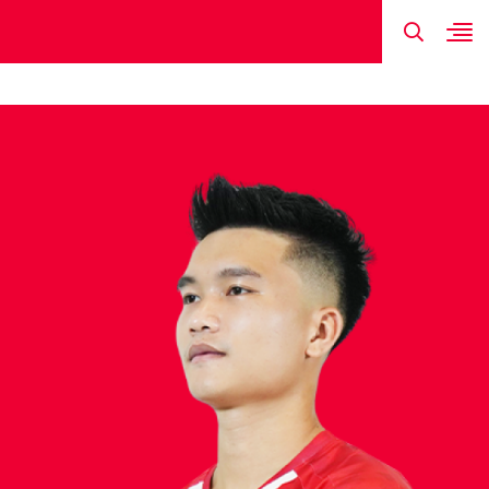
TIN MỚI NHẤT
HÌNH ẢNH
ĐỘI HÌNH
LỊCH THI ĐẤU
KẾT QUẢ
LÊ QUỐC NH