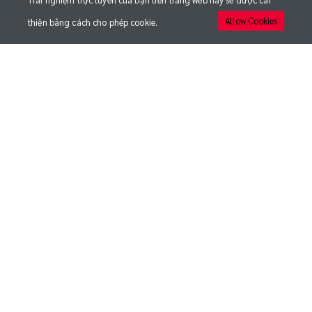
Trải nghiệm trực tuyến của bạn trên trang web này sẽ được cải
Allow Cookies
thiện bằng cách cho phép cookie.
QUICK LINKS
MEDIA
ĐỘI BÓNG
TRẬN ĐẤU
CÂU LẠC BỘ
NHẬN BẢN TIN TỪ CLB THỂ CÔNG - VIETTEL
Đăng ký để cập nhật những thông tin mới nhất
© 2020 CLB BÓNG ĐÁ VIETTEL FC