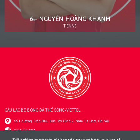
20 - ĐÀO VĂN NAM
HẬU VỆ
CÂU LẠC BỘ BÓNG ĐÁ THỂ CÔNG-VIETTEL
Số 1 đường Trần Hữu Dực, Mỹ Đình 2, Nam Từ Liêm, Hà Nội
0986 008 894
tttt@viettel.com.vn