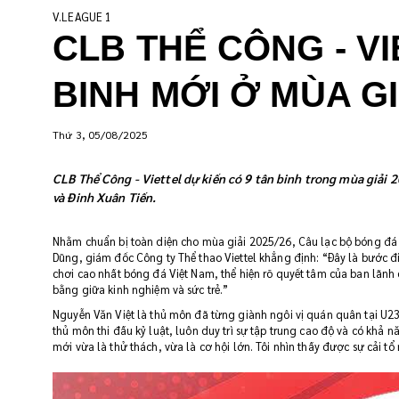
V.LEAGUE 1
CLB THỂ CÔNG - V
BINH MỚI Ở MÙA GI
Thứ 3, 05/08/2025
CLB Thể Công - Viettel dự kiến có 9 tân binh trong mùa giải 
và Đinh Xuân Tiến.
Nhằm chuẩn bị toàn diện cho mùa giải 2025/26, Câu lạc bộ bóng đá T
Dũng, giám đốc Công ty Thể thao Viettel khẳng định: “Đây là bước đi
chơi cao nhất bóng đá Việt Nam, thể hiện rõ quyết tâm của ban lãnh
bằng giữa kinh nghiệm và sức trẻ.”
Nguyễn Văn Việt là thủ môn đã từng giành ngôi vị quán quân tại U23 
thủ môn thi đấu kỷ luật, luôn duy trì sự tập trung cao độ và có khả
mới vừa là thử thách, vừa là cơ hội lớn. Tôi nhìn thấy được sự cải 