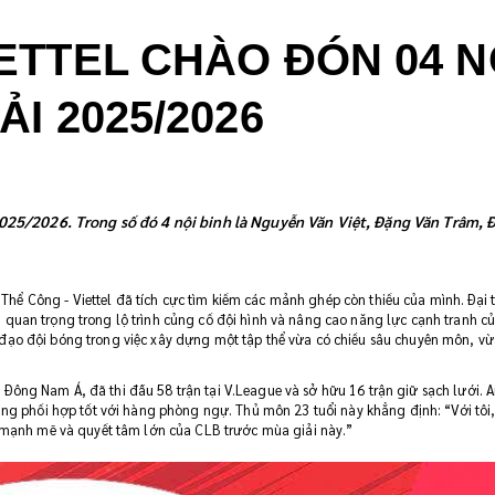
IETTEL CHÀO ĐÓN 04 N
ẢI 2025/2026
2025/2026. Trong số đó 4 nội binh là Nguyễn Văn Việt, Đặng Văn Trâm, Đ
hể Công - Viettel đã tích cực tìm kiếm các mảnh ghép còn thiếu của mình. Đại
 quan trọng trong lộ trình củng cố đội hình và nâng cao năng lực cạnh tranh củ
 đạo đội bóng trong việc xây dựng một tập thể vừa có chiều sâu chuyên môn, vừ
Đông Nam Á, đã thi đấu 58 trận tại V.League và sở hữu 16 trận giữ sạch lưới. 
 năng phối hợp tốt với hàng phòng ngự. Thủ môn 23 tuổi này khẳng định: “Với tôi
tổ mạnh mẽ và quyết tâm lớn của CLB trước mùa giải này.”