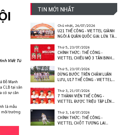
TIN MỚI NHẤT
ỘI
Chủ nhật, 26/07/2026
U21 THỂ CÔNG - VIETTEL GIÀNH
NGÔI Á QUÂN QUỐC GIA: LỨA TÀI
NĂNG SẴN SÀNG BƯỚC RA
V.LEAGUE
Thứ 5, 23/07/2026
CHÍNH THỨC: THỂ CÔNG -
VIETTEL CHIÊU MỘ 3 TÂN BINH
inh Viết Tú
CHẤT LƯỢNG, SẴN SÀNG BỨT
PHÁ MÙA GIẢI 2026/27
Thứ 5, 23/07/2026
DỪNG BƯỚC TRÊN CHẤM LUÂN
LƯU, U17 THỂ CÔNG - VIETTEL
 tá Đỗ Mạnh
KHÉP LẠI HÀNH TRÌNH TẠI VCK
a CLB tại sân
U17 VĐQG 2026
Thứ 3, 21/07/2026
a có sự cân
7 THÀNH VIÊN THỂ CÔNG -
VIETTEL ĐƯỢC TRIỆU TẬP LÊN
Anh là mẫu
U23 VIỆT NAM, CÔNG HẬU GÓP
, môi trường
MẶT Ở U20 VIỆT NAM
Thứ 3, 14/07/2026
CHÍNH THỨC: THỂ CÔNG -
VIETTEL CHỐT TƯƠNG LAI
WESLEY NATA VÀ PAULINHO CHO
MÙA GIẢI 2026/27