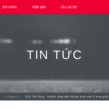
ĐỘI BÓNG
TRẬN ĐẤU
CÂU LẠC BỘ
TIN TỨC
V.League 1
CLB Thể Công - Viettel chào đón 04 nội binh mới ở mùa giả