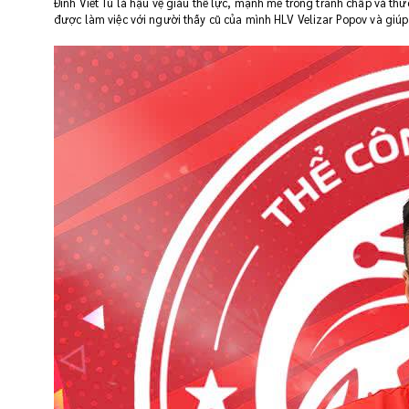
Đinh Viết Tú là hậu vệ giàu thể lực, mạnh mẽ trong tranh chấp và th
được làm việc với người thầy cũ của mình HLV Velizar Popov và giúp 