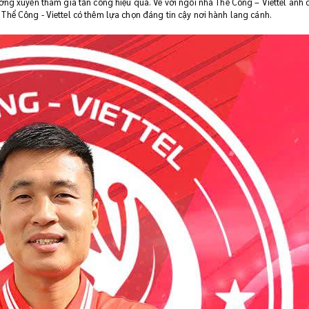
ường xuyên tham gia tấn công hiệu quả. Về với ngôi nhà Thể Công – Viettel anh 
Thể Công - Viettel có thêm lựa chọn đáng tin cậy nơi hành lang cánh.