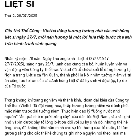
LIỆT SĨ
Thứ 2, 28/07/2025
Cầu thủ Thể Công - Viettel dâng hương tưởng nhớ các anh hùng
liệt sĩ ngày 27/7, mỗi nén hương là một lời hứa tiếp bước cha anh
trên hành trình vinh quang
Nhân kỷ niệm 78 năm Ngày Thương binh - Liệt sĩ (27/7/1947 –
27/7/2025), sáng ngày 25/7, lãnh đạo cùng cán bộ, huấn luyện viên và
vận động viên Công ty Thể thao Viettel đã tổ chức buổi lễ dâng hương tại
Nghĩa trang Liệt sĩ xã Yên Xuân, thành phố Hà Nội nhằm tưởng niệm và tri
ân công lao to lớn của các Anh hùng Liệt sĩ đã hy sinh vì độc lập, tự do
của Tổ quốc.
Trong không khí trang nghiêm và thành kính, đoàn đại biểu của Công ty
Thể thao Viettel đã đặt vòng hoa, thắp hương tưởng niệm và dành phút
mặc niệm trước đài tưởng niệm. Thực hiện đạo lý “Uống nước nhớ
nguồn” “Ăn quả nhớ người trồng cây” của dân tộc Việt Nam, sâu sắc ghi
nhớ và xin được bày tỏ lòng biết ơn đối với sự hy sinh đó, những thế hệ
ông, cha, đã không tiếc thân mình cho sự tồn hưng của Tổ quốc, là tấm
gương sáng cho các thế hệ chúng ta ghi nhớ nguyện noi theo, mãi mãi