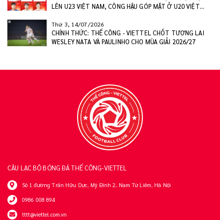
LÊN U23 VIỆT NAM, CÔNG HẬU GÓP MẶT Ở U20 VIỆT
NAM
Thứ 3, 14/07/2026
CHÍNH THỨC: THỂ CÔNG - VIETTEL CHỐT TƯƠNG LAI
WESLEY NATA VÀ PAULINHO CHO MÙA GIẢI 2026/27
CÂU LẠC BỘ BÓNG ĐÁ THỂ CÔNG-VIETTEL
Số 1 đường Trần Hữu Dực, Mỹ Đình 2, Nam Từ Liêm, Hà Nội
0986 008 894
tttt@viettel.com.vn