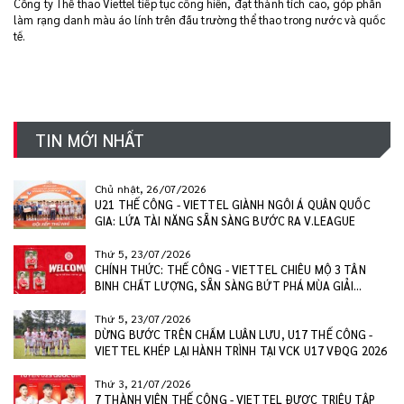
Công ty Thể thao Viettel tiếp tục cống hiến, đạt thành tích cao, góp phần
làm rạng danh màu áo lính trên đấu trường thể thao trong nước và quốc
tế.
TIN MỚI NHẤT
Chủ nhật, 26/07/2026
U21 THỂ CÔNG - VIETTEL GIÀNH NGÔI Á QUÂN QUỐC
GIA: LỨA TÀI NĂNG SẴN SÀNG BƯỚC RA V.LEAGUE
Thứ 5, 23/07/2026
CHÍNH THỨC: THỂ CÔNG - VIETTEL CHIÊU MỘ 3 TÂN
BINH CHẤT LƯỢNG, SẴN SÀNG BỨT PHÁ MÙA GIẢI
2026/27
Thứ 5, 23/07/2026
DỪNG BƯỚC TRÊN CHẤM LUÂN LƯU, U17 THỂ CÔNG -
VIETTEL KHÉP LẠI HÀNH TRÌNH TẠI VCK U17 VĐQG 2026
Thứ 3, 21/07/2026
7 THÀNH VIÊN THỂ CÔNG - VIETTEL ĐƯỢC TRIỆU TẬP