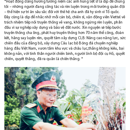
“Hoạt động dâng hương tưởng niệm các anh hùng liệt sĩ là dịp để chúng
tôi – những người đang công tác và rèn luyện trong môi trường quân đội
– thể hiện sự tri ân sâu sắc đối với thế hệ cha anh đã hy sinh vì Tổ quốc.
Đây cũng là dịp để nhắc nhở mỗi cán bộ, chiến sĩ, vận động viên Viettel về
trách nhiệm tiếp nối truyền thống vẻ vang, không ngừng rèn luyện, phấn
đấu vì sự nghiệp xây dựng và bảo vệ đất nước. Xin nguyện sẽ tiếp bước
truyền thống cha ông, phát huy truyền thống hơn 70 năm thể công, đoàn
kết, hăng say luyện rèn, quyết tâm xây dựng CLB: Nâng cao năng lực, sức
chiến đấu của đảng bộ, xây dựng Câu lạc bộ Bóng đá chuyên nghiệp
hàng đầu Việt Nam, vươn tầm khu vực và châu lục,thắng không kiêu, bại
không nản, với tinh thần người chiến binh, người lính bộ đội cụ Hồ, quyết
chiến, quyết thắng, đã ra quân là chiến thắng. “