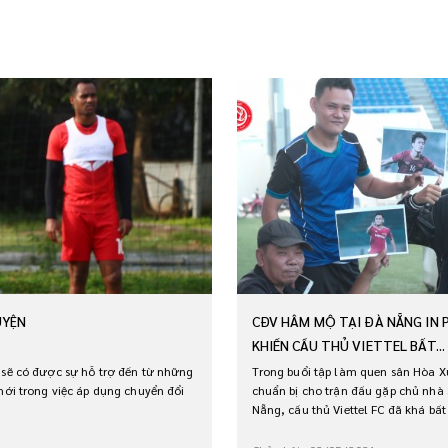
CĐV HÂM MỘ TẠI ĐÀ NẴNG IN
UYỆN
KHIẾN CẦU THỦ VIETTEL BẤT...
Trong buổi tập làm quen sân Hòa 
 sẽ có được sự hỗ trợ đến từ những
chuẩn bị cho trận đấu gặp chủ nhà
mới trong việc áp dụng chuyển đổi
Nẵng, cầu thủ Viettel FC đã khá bất 