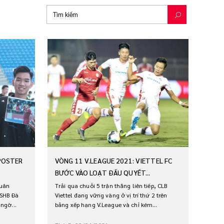
 POSTER
VÒNG 11 V.LEAGUE 2021: VIETTEL FC
BƯỚC VÀO LOẠT ĐẤU QUYẾT...
Xuân
Trải qua chuỗi 5 trận thắng liên tiếp, CLB
 SHB Đà
Viettel đang vững vàng ở vị trí thứ 2 trên
ngờ...
bảng xếp hạng V.League và chỉ kém...