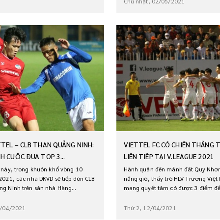
Chủ nhật, 02/05/2021
TTEL – CLB THAN QUẢNG NINH:
VIETTEL FC CÓ CHIẾN THẮNG 
NH CUỘC ĐUA TOP 3...
LIÊN TIẾP TẠI V.LEAGUE 2021
 này, trong khuôn khổ vòng 10
Hành quân đến mảnh đất Quy Nhơ
2021, các nhà ĐKVĐ sẽ tiếp đón CLB
nắng gió, thầy trò HLV Trương Việt
g Ninh trên sân nhà Hàng...
mang quyết tâm có được 3 điểm để n
3/04/2021
Thứ 2, 12/04/2021