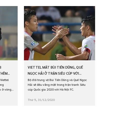
B
VIETTEL MẤT BÙI TIẾN DŨNG, QUẾ
HÊM...
NGỌC HẢI Ở TRẬN SIÊU CÚP VỚI...
Viettel
Bộ đôi trung vệ Bùi Tiến Dũng và Quế Ngọc
ong
Hải sẽ đều vắng mặt trong trận tranh Siêu
a ở vòng
cúp Quốc gia 2020 với Hà Nội FC.
Thứ 5, 31/12/2020