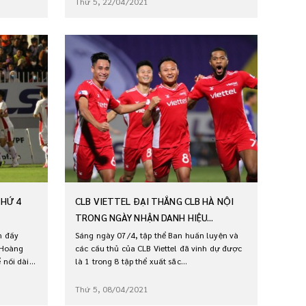
Thứ 5, 22/04/2021
THỨ 4
CLB VIETTEL ĐẠI THẮNG CLB HÀ NỘI
TRONG NGÀY NHẬN DANH HIỆU...
n đầy
Sáng ngày 07/4, tập thể Ban huấn luyện và
 Hoàng
các cầu thủ của CLB Viettel đã vinh dự được
ối dài...
là 1 trong 8 tập thể xuất sắc...
Thứ 5, 08/04/2021