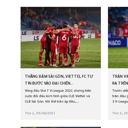
THẮNG ĐẬM SÀI GÒN, VIETTEL FC TỰ
TRẬN VI
TIN BƯỚC VÀO ĐẠI CHIẾN...
RA TRÊN
Vòng đấu thứ 7 V.League 2021 chứng kiến
Trước diễ
cuộc đối đầu kịch tính giữa CLB Viettel và
trận đấu 
CLB Sài Gòn. Với thế trận áp đảo,...
3 V-League
Thứ 2, 05/04/2021
Thứ 6, 2