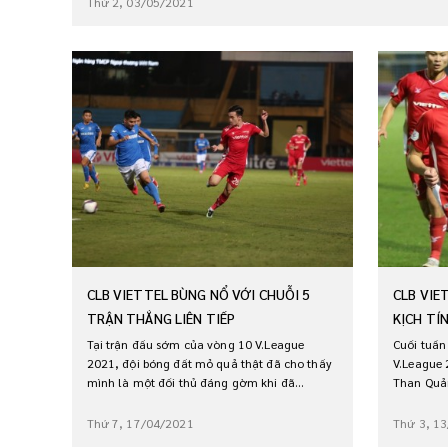
Thứ 2, 03/05/2021
CLB VIETTEL BÙNG NỔ VỚI CHUỖI 5
CLB VIE
TRẬN THẮNG LIÊN TIẾP
KỊCH TÍ
Tại trận đấu sớm của vòng 10 V.League
Cuối tuần
2021, đội bóng đất mỏ quả thật đã cho thấy
V.League 
mình là một đối thủ đáng gờm khi đã...
Than Quản
Thứ 7, 17/04/2021
Thứ 3, 1