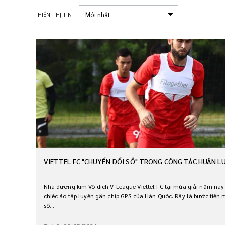
HIỂN THỊ TIN:
VIETTEL FC "CHUYỂN ĐỔI SỐ" TRONG CÔNG TÁC HUẤN L
Nhà đương kim Vô địch V-League Viettel FC tại mùa giải năm nay
chiếc áo tập luyện gắn chip GPS của Hàn Quốc. Đây là bước tiến 
số...