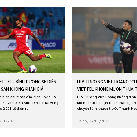
ETTEL - BÌNH DƯƠNG SẼ DIỄN
HLV TRƯƠNG VIỆT HOÀNG: 'CL
 SÂN KHÔNG KHÁN GIẢ
VIETTEL KHÔNG MUỐN THUA T
n biến phức tạp của dịch Covid-19,
HLV Trương Việt Hoàng khẳng định 
giữa Viettel và Bình Dương tại vòng
không muốn nhận thêm thất bại tr
 2021 sẽ diễn ra...
chuyến làm khách trước Thanh Hó
2...
9/01/2021
Thứ 6, 22/01/2021