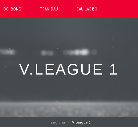
ĐỘI BÓNG
TRẬN ĐẤU
CÂU LẠC BỘ
V.LEAGUE 1
Trang chủ
V.League 1