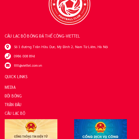
CÂU LẠC BỘ BÓNG ĐÁ THỂ CÔNG-VIETTEL
Số 1 đường Trần Hữu Dực, Mỹ Đình 2, Nam Từ Liêm, Hà Nội
0986 008 894
tttt@viettel.com.vn
QUICK LINKS
MEDIA
ĐỘI BÓNG
TRẬN ĐẤU
CÂU LẠC BỘ