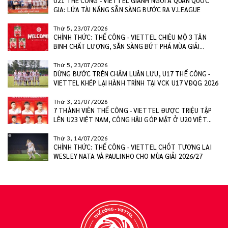
U21 THỂ CÔNG - VIETTEL GIÀNH NGÔI Á QUÂN QUỐC
GIA: LỨA TÀI NĂNG SẴN SÀNG BƯỚC RA V.LEAGUE
Thứ 5, 23/07/2026
CHÍNH THỨC: THỂ CÔNG - VIETTEL CHIÊU MỘ 3 TÂN
BINH CHẤT LƯỢNG, SẴN SÀNG BỨT PHÁ MÙA GIẢI
2026/27
Thứ 5, 23/07/2026
DỪNG BƯỚC TRÊN CHẤM LUÂN LƯU, U17 THỂ CÔNG -
VIETTEL KHÉP LẠI HÀNH TRÌNH TẠI VCK U17 VĐQG 2026
Thứ 3, 21/07/2026
7 THÀNH VIÊN THỂ CÔNG - VIETTEL ĐƯỢC TRIỆU TẬP
LÊN U23 VIỆT NAM, CÔNG HẬU GÓP MẶT Ở U20 VIỆT
NAM
Thứ 3, 14/07/2026
CHÍNH THỨC: THỂ CÔNG - VIETTEL CHỐT TƯƠNG LAI
WESLEY NATA VÀ PAULINHO CHO MÙA GIẢI 2026/27