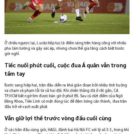
Ở chiều ngược lại, Lucão tiếp tục là điểm sáng trên hàng công với nhiều
pha làm tường và gây sức ép, nhưng chưa thể gia tăng cách biệt trước
giờ nghỉ.
Tiếc nuối phút cuối, cuộc đua Á quân vẫn trong
tầm tay
Bước sang hiệp hai, trận đấu diễn ra khá gián đoạn bởi nhiều tình huống
va chạm và phạm lỗi từ cả hai đội. Khi chiến thắng đã ở rất gần, CA
TP.HCM bất ngờ tìm được bàn gỡ ở phút 85. Sau cú dứt điểm của Ngô
Đăng Khoa, Tiến Linh có mặt đúng lúc để đệm bóng cận thành, đưa trận
đấu trở về vạch xuất phát.
Vẫn giữ lợi thế trước vòng đấu cuối cùng
Ở các trận đấu cùng giờ, HAGL đánh bại Hà Nội FC với tỷ số 3-1, trong khi