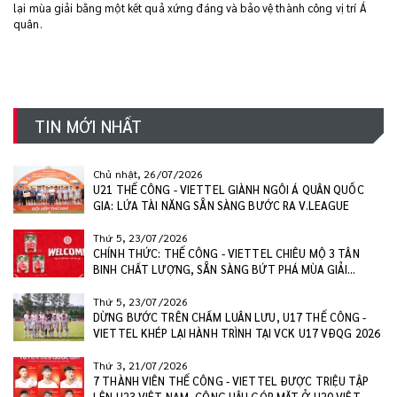
lại mùa giải bằng một kết quả xứng đáng và bảo vệ thành công vị trí Á
quân.
TIN MỚI NHẤT
Chủ nhật, 26/07/2026
U21 THỂ CÔNG - VIETTEL GIÀNH NGÔI Á QUÂN QUỐC
GIA: LỨA TÀI NĂNG SẴN SÀNG BƯỚC RA V.LEAGUE
Thứ 5, 23/07/2026
CHÍNH THỨC: THỂ CÔNG - VIETTEL CHIÊU MỘ 3 TÂN
BINH CHẤT LƯỢNG, SẴN SÀNG BỨT PHÁ MÙA GIẢI
2026/27
Thứ 5, 23/07/2026
DỪNG BƯỚC TRÊN CHẤM LUÂN LƯU, U17 THỂ CÔNG -
VIETTEL KHÉP LẠI HÀNH TRÌNH TẠI VCK U17 VĐQG 2026
Thứ 3, 21/07/2026
7 THÀNH VIÊN THỂ CÔNG - VIETTEL ĐƯỢC TRIỆU TẬP