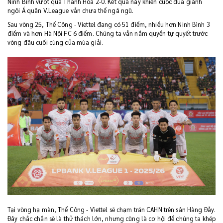
Ninh Bình vượt qua Thanh Hóa 2-0. Kết quả này khiến cuộc đua giành
ngôi Á quân V.League vẫn chưa thể ngã ngũ.
Sau vòng 25, Thể Công - Viettel đang có 51 điểm, nhiều hơn Ninh Bình 3
điểm và hơn Hà Nội FC 6 điểm. Chúng ta vẫn nắm quyền tự quyết trước
vòng đấu cuối cùng của mùa giải.
Tại vòng hạ màn, Thể Công - Viettel sẽ chạm trán CAHN trên sân Hàng Đẫy.
Đây chắc chắn sẽ là thử thách lớn, nhưng cũng là cơ hội để chúng ta khép