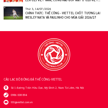
LÊN U23 VIỆT NAM, CÔNG HẬU GÓP MẶT Ở U20 VIỆT
NAM
Thứ 3, 14/07/2026
CHÍNH THỨC: THỂ CÔNG - VIETTEL CHỐT TƯƠNG LAI
WESLEY NATA VÀ PAULINHO CHO MÙA GIẢI 2026/27
CÂU LẠC BỘ BÓNG ĐÁ THỂ CÔNG-VIETTEL
Số 1 đường Trần Hữu Dực, Mỹ Đình 2, Nam Từ Liêm, Hà Nội
0986 008 894
tttt@viettel.com.vn