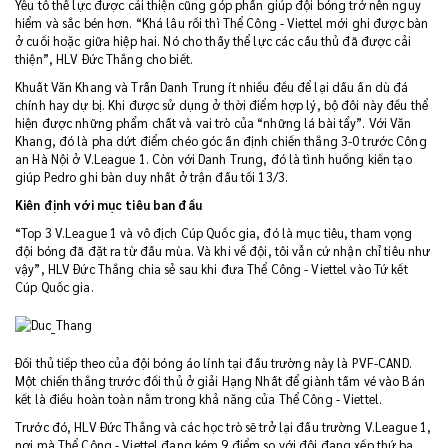
Yếu tố thể lực được cải thiện cũng góp phần giúp đội bóng trở nên nguy
hiểm và sắc bén hơn. “Khá lâu rồi thì Thể Công - Viettel mới ghi được bàn
ở cuối hoặc giữa hiệp hai. Nó cho thấy thể lực các cầu thủ đã được cải
thiện”, HLV Đức Thắng cho biết.
Khuất Văn Khang và Trần Danh Trung ít nhiều đều để lại dấu ấn dù đá
chính hay dự bị. Khi được sử dụng ở thời điểm hợp lý, bộ đôi này đều thể
hiện được những phẩm chất và vai trò của “những lá bài tẩy”. Với Văn
Khang, đó là pha dứt điểm chéo góc ấn định chiến thắng 3-0 trước Công
an Hà Nội ở V.League 1. Còn với Danh Trung, đó là tình huống kiến tạo
giúp Pedro ghi bàn duy nhất ở trận đấu tối 13/3.
Kiên định với mục tiêu ban đầu
“Top 3 V.League 1 và vô địch Cúp Quốc gia, đó là mục tiêu, tham vọng
đội bóng đã đặt ra từ đầu mùa. Và khi về đội, tôi vẫn cứ nhận chỉ tiêu như
vậy”, HLV Đức Thắng chia sẻ sau khi đưa Thể Công - Viettel vào Tứ kết
Cúp Quốc gia.
Đối thủ tiếp theo của đội bóng áo lính tại đấu trường này là PVF-CAND.
Một chiến thắng trước đối thủ ở giải Hạng Nhất để giành tấm vé vào Bán
kết là điều hoàn toàn nằm trong khả năng của Thể Công - Viettel.
Trước đó, HLV Đức Thắng và các học trò sẽ trở lại đấu trường V.League 1,
nơi mà Thể Công - Viettel đang kém 9 điểm so với đội đang xếp thứ ba.