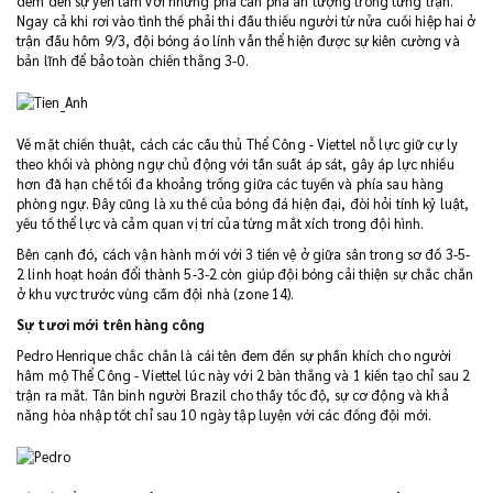
đem đến sự yên tâm với những pha cản phá ấn tượng trong từng trận.
Ngay cả khi rơi vào tình thế phải thi đấu thiếu người từ nửa cuối hiệp hai ở
trận đấu hôm 9/3, đội bóng áo lính vẫn thể hiện được sự kiên cường và
bản lĩnh để bảo toàn chiến thắng 3-0.
Về mặt chiến thuật, cách các cầu thủ Thể Công - Viettel nỗ lực giữ cự ly
theo khối và phòng ngự chủ động với tần suất áp sát, gây áp lực nhiều
hơn đã hạn chế tối đa khoảng trống giữa các tuyến và phía sau hàng
phòng ngự. Đây cũng là xu thế của bóng đá hiện đại, đòi hỏi tính kỷ luật,
yếu tố thể lực và cảm quan vị trí của từng mắt xích trong đội hình.
Bên cạnh đó, cách vận hành mới với 3 tiền vệ ở giữa sân trong sơ đồ 3-5-
2 linh hoạt hoán đổi thành 5-3-2 còn giúp đội bóng cải thiện sự chắc chắn
ở khu vực trước vùng cấm đội nhà (zone 14).
Sự tươi mới trên hàng công
Pedro Henrique chắc chắn là cái tên đem đến sự phấn khích cho người
hâm mộ Thể Công - Viettel lúc này với 2 bàn thắng và 1 kiến tạo chỉ sau 2
trận ra mắt. Tân binh người Brazil cho thấy tốc độ, sự cơ động và khả
năng hòa nhập tốt chỉ sau 10 ngày tập luyện với các đồng đội mới.