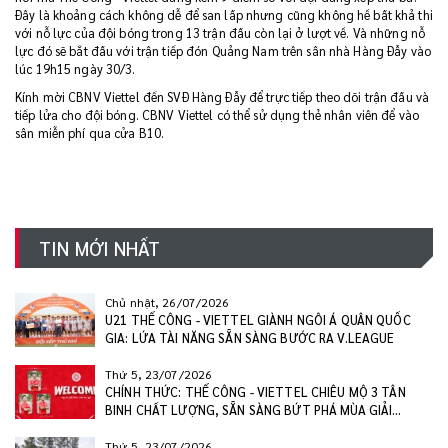
Đây là khoảng cách không dễ để san lấp nhưng cũng không hề bất khả thi
với nỗ lực của đội bóng trong 13 trận đấu còn lại ở lượt về. Và những nỗ
lực đó sẽ bắt đầu với trận tiếp đón Quảng Nam trên sân nhà Hàng Đẫy vào
lúc 19h15 ngày 30/3.
Kính mời CBNV Viettel đến SVĐ Hàng Đẫy để trực tiếp theo dõi trận đấu và
tiếp lửa cho đội bóng. CBNV Viettel có thể sử dụng thẻ nhân viên để vào
sân miễn phí qua cửa B10.
TIN MỚI NHẤT
Chủ nhật, 26/07/2026
U21 THỂ CÔNG - VIETTEL GIÀNH NGÔI Á QUÂN QUỐC
GIA: LỨA TÀI NĂNG SẴN SÀNG BƯỚC RA V.LEAGUE
Thứ 5, 23/07/2026
CHÍNH THỨC: THỂ CÔNG - VIETTEL CHIÊU MỘ 3 TÂN
BINH CHẤT LƯỢNG, SẴN SÀNG BỨT PHÁ MÙA GIẢI
2026/27
Thứ 5, 23/07/2026