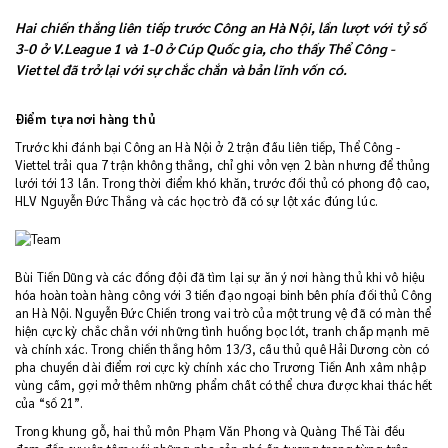
Hai chiến thắng liên tiếp trước Công an Hà Nội, lần lượt với tỷ số
3-0 ở V.League 1 và 1-0 ở Cúp Quốc gia, cho thấy Thể Công -
Viettel đã trở lại với sự chắc chắn và bản lĩnh vốn có.
Điểm tựa nơi hàng thủ
Trước khi đánh bại Công an Hà Nội ở 2 trận đấu liên tiếp, Thể Công -
Viettel trải qua 7 trận không thắng, chỉ ghi vỏn vẹn 2 bàn nhưng để thủng
lưới tới 13 lần. Trong thời điểm khó khăn, trước đối thủ có phong độ cao,
HLV Nguyễn Đức Thắng và các học trò đã có sự lột xác đúng lúc.
Bùi Tiến Dũng và các đồng đội đã tìm lại sự ăn ý nơi hàng thủ khi vô hiệu
hóa hoàn toàn hàng công với 3 tiền đạo ngoại binh bên phía đối thủ Công
an Hà Nội. Nguyễn Đức Chiến trong vai trò của một trung vệ đã có màn thể
hiện cực kỳ chắc chắn với những tình huống bọc lót, tranh chấp mạnh mẽ
và chính xác. Trong chiến thắng hôm 13/3, cầu thủ quê Hải Dương còn có
pha chuyền dài điểm rơi cực kỳ chính xác cho Trương Tiến Anh xâm nhập
vùng cấm, gợi mở thêm những phẩm chất có thể chưa được khai thác hết
của “số 21”.
Trong khung gỗ, hai thủ môn Phạm Văn Phong và Quàng Thế Tài đều