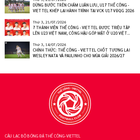
DỪNG BƯỚC TRÊN CHẤM LUÂN LƯU, U17 THỂ CÔNG -
VIETTEL KHÉP LẠI HÀNH TRÌNH TẠI VCK U17 VĐQG 2026
Thứ 3, 21/07/2026
7 THÀNH VIÊN THỂ CÔNG - VIETTEL ĐƯỢC TRIỆU TẬP
LÊN U23 VIỆT NAM, CÔNG HẬU GÓP MẶT Ở U20 VIỆT
NAM
Thứ 3, 14/07/2026
CHÍNH THỨC: THỂ CÔNG - VIETTEL CHỐT TƯƠNG LAI
WESLEY NATA VÀ PAULINHO CHO MÙA GIẢI 2026/27
CÂU LẠC BỘ BÓNG ĐÁ THỂ CÔNG-VIETTEL