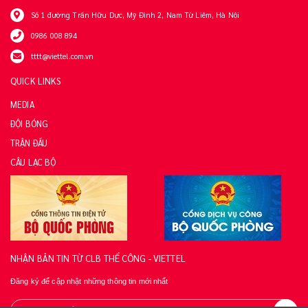
Số 1 đường Trần Hữu Dực, Mỹ Đình 2, Nam Từ Liêm, Hà Nội
0986 008 894
tttt@viettel.com.vn
QUICK LINKS
MEDIA
ĐỘI BÓNG
TRẬN ĐẤU
CÂU LẠC BỘ
NHẬN BẢN TIN TỪ CLB THỂ CÔNG - VIETTEL
Đăng ký để cập nhật những thông tin mới nhất