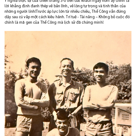
Ý nghĩa thực sự của chiến thắng 3-0 trên đất khách ngày hôm ấy chính là
lời khẳng định đanh thép về bản lĩnh, về lòng tự trọng và tinh thần của
những người lính!Trước áp lực lớn từ nhiều chiều, Thể Công vẫn đứng
dậy sau cú vấp một cách kiêu hãnh. Trí tuệ - Tài năng – Không bỏ cuộc đó
chính là mã gen của Thể Công mà lịch sử đã chứng minh!