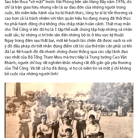
Sau trận thua “vỡ mặt” trước Hải Phòng trên sân Hàng Đẫy năm 1976, dù
chỉ là trận giao hữu nhưng vẫn là sự đau đớn của những người trong
cuộc, khi niềm kiêu hãnh của họ bị thách thức, lòng tự ái bị tổn thương và
cao hơn cả là trách nhiệm với tấm quân hiệu họ đang mang đã thôi thúc
họ phải hành động chứ không chịu chấp nhận hoàn cảnh. Thật may mắn
cho Thể Công vì khi đó họ là 1 tập thể xuất chúng tập hợp những cá nhân
xuất sắc, từ những vị trí trên sân đến những bộ óc ở khu vực kỹ thuật.
Ngay trong đêm sau thất bại, một kế hoạch tác chiến đã được vạch ra với
ý đồ đấu pháp chi tiết nhấn đúng điểm cốt lõi của thế trận cần phải có khi
đá lại. Kế hoạch đó đã nhanh chóng được thông qua các cấp lãnh đạo
cao nhất của Bộ Tổng Tham Mưu mà trực tiếp là Trung tướng Cao Văn
Khánh, người chỉ huy rất nghiêm khắc nhưng rất đỗi gần gũi yêu thương
của Thể Công. Và tất cả họ đã đúng, vì họ có niềm tin và một ý chí không
bỏ cuộc của những người lính!