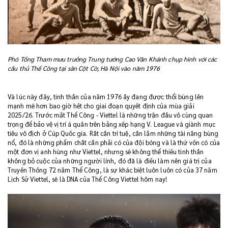
Phó Tổng Tham mưu trưởng Trung tướng Cao Văn Khánh chụp hình với các
cầu thủ Thể Công tại sân Cột Cờ, Hà Nội vào năm 1976
Và lúc này đây, tinh thần của năm 1976 ấy đang được thổi bùng lên
mạnh mẽ hơn bao giờ hết cho giai đoạn quyết định của mùa giải
2025/26. Trước mắt Thể Công - Viettel là những trận đấu vô cùng quan
trọng để bảo vệ vị trí á quân trên bảng xếp hạng V. League và giành mục
tiêu vô địch ở Cúp Quốc gia. Rất cần trí tuệ, cần lắm những tài năng bùng
nổ, đó là những phẩm chất cần phải có của đội bóng và là thứ vốn có của
một đơn vị anh hùng như Viettel, nhưng sẽ không thể thiếu tinh thần
không bỏ cuộc của những người lính, đó đã là điều làm nên giá trị của
Truyền Thống 72 năm Thể Công, là sự khác biệt luôn luôn có của 37 năm
Lịch Sử Viettel, sẽ là DNA của Thể Công Viettel hôm nay!