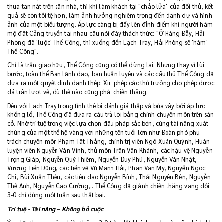
thua tan nát trên sân nhà, thì khi làm khách tại "chảo lửa" của đối thủ, kết
quả sẽ còn tồi tệ hơn, làm ảnh hưởng nghiêm trọng đến danh dự và hình
ảnh của một biểu tượng. Áp lực càng bị đẩy lên đỉnh điểm khi người hâm
mộ đất Cảng truyền tai nhau câu nói đầy thách thức: "Ở Hàng Đẫy, Hải
Phòng đã 'luộc' Thể Công, thì xuống đến Lạch Tray, Hải Phòng sẽ 'hầm'
Thể Công".
Chỉ là trận giao hữu, Thể Công cũng có thể dừng lại. Nhưng thay vì lùi
bước, toàn thể Ban lãnh đạo, ban huấn luyện và các cầu thủ Thể Công đã
đưa ra một quyết định đanh thép: Xin phép các thủ trưởng cho phép được
đá trận lượt về, dù thế nào cũng phải chiến thắng.
Đến với Lạch Tray trong tình thế bị đánh giá thấp và bủa vây bởi áp lực
khổng lồ, Thể Công đã đưa ra câu trả lời bằng chính chuyên môn trên sân
cỏ. Nhờ trí tuệ trong việc lựa chọn đấu pháp sắc bén, cùng tài năng xuất
chúng của một thế hệ vàng với những tên tuổi lớn như Đoàn phó phụ
trách chuyên môn Phạm Tất Thắng, chính trị viên Ngô Xuân Quýnh, Huấn
luyện viên Nguyễn Văn Vinh, thủ môn Trần Văn Khánh, các hậu vệ Nguyễn
Trọng Giáp, Nguyễn Quý Thiêm, Nguyễn Duy Phú, Nguyễn Văn Nhật,
Vương Tiến Dũng, các tiền vệ Vũ Mạnh Hải, Phan Văn Mỵ, Nguyễn Ngọc
Chi, Bùi Xuân Thêu, các tiền đạo Nguyễn Bính, Thái Nguyên Bền, Nguyễn
Thế Anh, Nguyễn Cao Cường,.. Thể Công đã giành chiến thắng vang dội
3-0 chỉ đúng một tuần sau thất bại.
Trí tuệ - Tài năng – Không bỏ cuộc