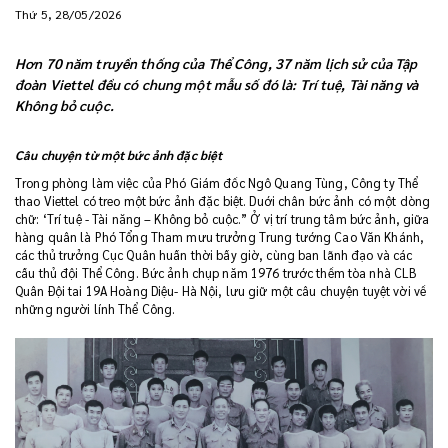
Thứ 5, 28/05/2026
Hơn 70 năm truyền thống của Thể Công, 37 năm lịch sử của Tập
đoàn Viettel đều có chung một mẫu số đó là: Trí tuệ, Tài năng và
Không bỏ cuộc.
Câu chuyện từ một bức ảnh đặc biệt
Trong phòng làm việc của Phó Giám đốc Ngô Quang Tùng, Công ty Thể
thao Viettel có treo một bức ảnh đặc biệt. Duới chân bức ảnh có một dòng
chữ: ‘Trí tuệ - Tài năng – Không bỏ cuộc.” Ở vị trí trung tâm bức ảnh, giữa
hàng quân là Phó Tổng Tham mưu trưởng Trung tướng Cao Văn Khánh,
các thủ trưởng Cục Quân huấn thời bấy giờ, cùng ban lãnh đạo và các
cầu thủ đội Thể Công. Bức ảnh chụp năm 1976 trước thềm tòa nhà CLB
Quân Đội tai 19A Hoàng Diệu- Hà Nội, lưu giữ một câu chuyện tuyệt vời về
những người lính Thể Công.