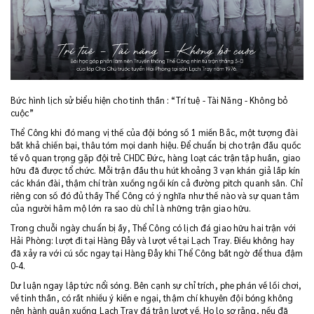
Bức hình lịch sử biểu hiện cho tinh thần : “Trí tuệ - Tài Năng - Không bỏ
cuộc”
Thể Công khi đó mang vị thế của đội bóng số 1 miền Bắc, một tượng đài
bất khả chiến bại, thâu tóm mọi danh hiệu. Để chuẩn bị cho trận đấu quốc
tế vô quan trọng gặp đội trẻ CHDC Đức, hàng loạt các trận tập huấn, giao
hữu đã được tổ chức. Mỗi trận đấu thu hút khoảng 3 vạn khán giả lấp kín
các khán đài, thậm chí tràn xuống ngồi kín cả đường pitch quanh sân. Chỉ
riêng con số đó đủ thấy Thể Công có ý nghĩa như thế nào và sự quan tâm
của người hâm mộ lớn ra sao dù chỉ là những trận giao hữu.
Trong chuỗi ngày chuẩn bị ấy, Thể Công có lịch đá giao hữu hai trận với
Hải Phòng: lượt đi tại Hàng Đẫy và lượt về tại Lạch Tray. Điều không hay
đã xảy ra với cú sốc ngay tại Hàng Đẫy khi Thể Công bất ngờ để thua đậm
0-4.
Dư luận ngay lập tức nổi sóng. Bên cạnh sự chỉ trích, phe phán về lối chơi,
về tinh thần, có rất nhiều ý kiến e ngại, thậm chí khuyên đội bóng không
nên hành quân xuống Lạch Tray đá trận lượt về. Họ lo sợ rằng, nếu đã