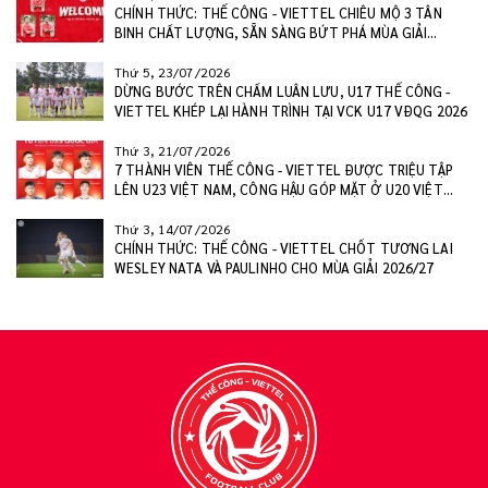
CHÍNH THỨC: THỂ CÔNG - VIETTEL CHIÊU MỘ 3 TÂN
BINH CHẤT LƯỢNG, SẴN SÀNG BỨT PHÁ MÙA GIẢI
2026/27
Thứ 5, 23/07/2026
DỪNG BƯỚC TRÊN CHẤM LUÂN LƯU, U17 THỂ CÔNG -
VIETTEL KHÉP LẠI HÀNH TRÌNH TẠI VCK U17 VĐQG 2026
Thứ 3, 21/07/2026
7 THÀNH VIÊN THỂ CÔNG - VIETTEL ĐƯỢC TRIỆU TẬP
LÊN U23 VIỆT NAM, CÔNG HẬU GÓP MẶT Ở U20 VIỆT
NAM
Thứ 3, 14/07/2026
CHÍNH THỨC: THỂ CÔNG - VIETTEL CHỐT TƯƠNG LAI
WESLEY NATA VÀ PAULINHO CHO MÙA GIẢI 2026/27