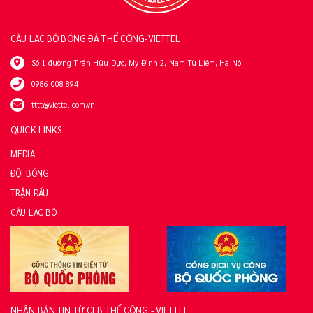
CÂU LẠC BỘ BÓNG ĐÁ THỂ CÔNG-VIETTEL
Số 1 đường Trần Hữu Dực, Mỹ Đình 2, Nam Từ Liêm, Hà Nội
0986 008 894
tttt@viettel.com.vn
QUICK LINKS
MEDIA
ĐỘI BÓNG
TRẬN ĐẤU
CÂU LẠC BỘ
NHẬN BẢN TIN TỪ CLB THỂ CÔNG - VIETTEL