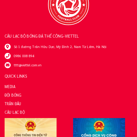
CÂU LẠC BỘ BÓNG ĐÁ THỂ CÔNG-VIETTEL
Số 1 đường Trần Hữu Dực, Mỹ Đình 2, Nam Từ Liêm, Hà Nội
0986 008 894
tttt@viettel.com.vn
QUICK LINKS
MEDIA
ĐỘI BÓNG
TRẬN ĐẤU
CÂU LẠC BỘ