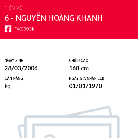
TIỀN VỆ
6 - NGUYỄN HOÀNG KHANH
FACEBOOK
NGÀY SINH
CHIỀU CAO
28/03/2006
168
cm
CÂN NẶNG
NGÀY GIA NHẬP CLB
kg
01/01/1970