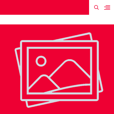
TIN MỚI NHẤT
HÌNH ẢNH
ĐỘI HÌNH
LỊCH THI ĐẤU
KẾT QUẢ
NGUYỄN HO