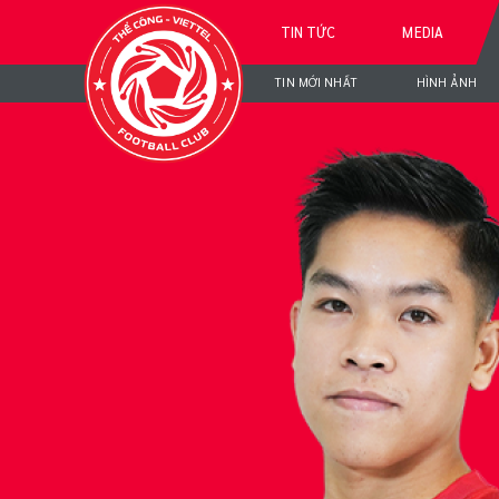
TIN TỨC
MEDIA
TIN MỚI NHẤT
HÌNH ẢNH
NGU