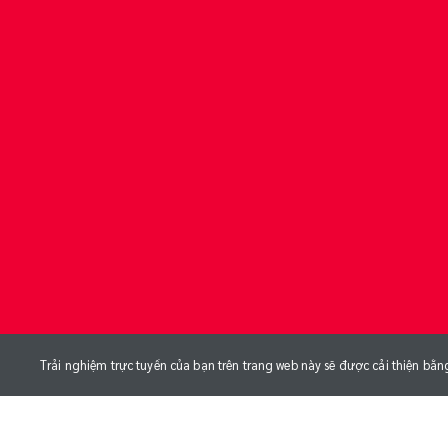
Trải nghiệm trực tuyến của bạn trên trang web này sẽ được cải thiện bằn