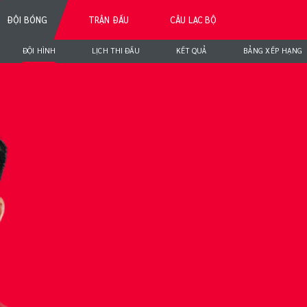
ĐỘI BÓNG
TRẬN ĐẤU
CÂU LẠC BỘ
ĐỘI HÌNH
LỊCH THI ĐẤU
KẾT QUẢ
BẢNG XẾP HẠNG
YỄN