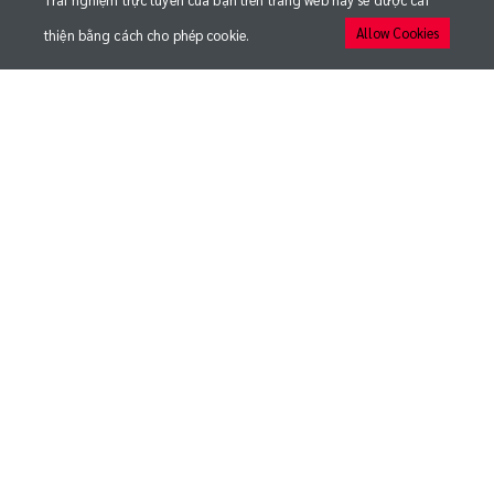
Trải nghiệm trực tuyến của bạn trên trang web này sẽ được cải
Allow Cookies
thiện bằng cách cho phép cookie.
QUICK LINKS
MEDIA
ĐỘI BÓNG
TRẬN ĐẤU
CÂU LẠC BỘ
NHẬN BẢN TIN TỪ CLB THỂ CÔNG - VIETTEL
Đăng ký để cập nhật những thông tin mới nhất
© 2020 CLB BÓNG ĐÁ VIETTEL FC