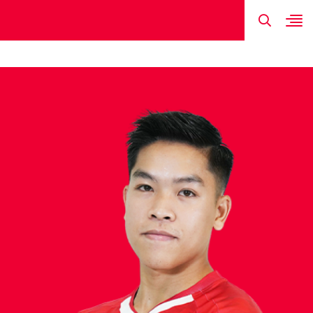
TIN MỚI NHẤT
HÌNH ẢNH
ĐỘI HÌNH
LỊCH THI ĐẤU
KẾT QUẢ
NGUYỄN HỮ