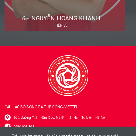
20 - ĐÀO VĂN NAM
HẬU VỆ
CÂU LẠC BỘ BÓNG ĐÁ THỂ CÔNG-VIETTEL
Số 1 đường Trần Hữu Dực, Mỹ Đình 2, Nam Từ Liêm, Hà Nội
0986 008 894
tttt@viettel.com.vn