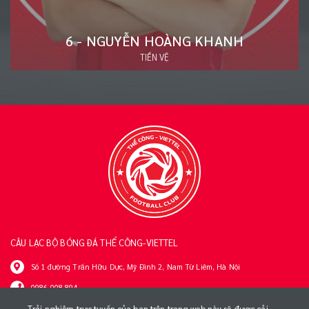
20 - ĐÀO VĂN NAM
HẬU VỆ
CÂU LẠC BỘ BÓNG ĐÁ THỂ CÔNG-VIETTEL
Số 1 đường Trần Hữu Dực, Mỹ Đình 2, Nam Từ Liêm, Hà Nội
0986 008 894
tttt@viettel.com.vn