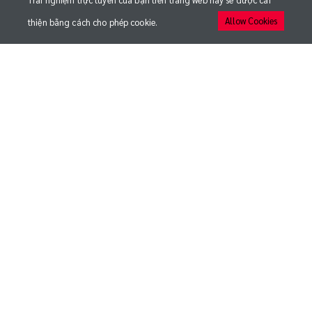
Trải nghiệm trực tuyến của bạn trên trang web này sẽ được cải
Allow Cookies
thiện bằng cách cho phép cookie.
QUICK LINKS
MEDIA
ĐỘI BÓNG
TRẬN ĐẤU
CÂU LẠC BỘ
NHẬN BẢN TIN TỪ CLB THỂ CÔNG - VIETTEL
Đăng ký để cập nhật những thông tin mới nhất
© 2020 CLB BÓNG ĐÁ VIETTEL FC