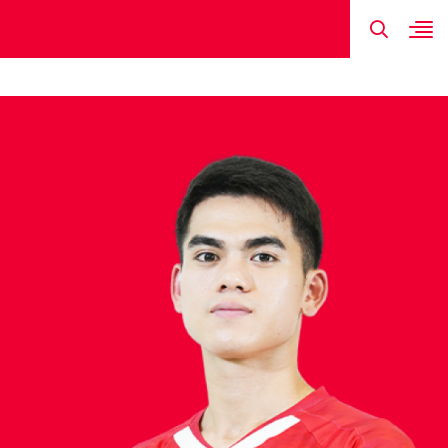
TIN MỚI NHẤT
HÌNH ẢNH
ĐỘI HÌNH
LỊCH THI ĐẤU
KẾT QUẢ
KHUẤT VĂN 