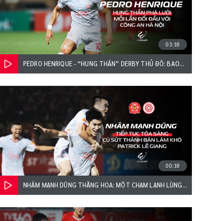
03:18
PEDRO HENRIQUE - “HUNG THẦN” DERBY THỦ ĐÔ: BAO
GIỜ LẠI GIEO SẦU CHO CAHN?
00:18
NHÂM MẠNH DŨNG THĂNG HOA: MỘT CHẠM LẠNH LÙNG,
HẠ GỤC PATRIK LÊ GIANG