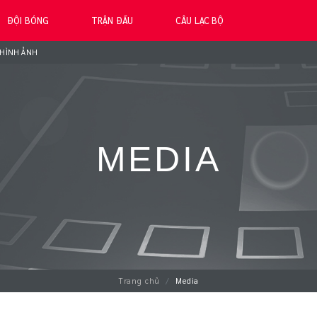
ĐỘI BÓNG
TRẬN ĐẤU
CÂU LẠC BỘ
HÌNH ẢNH
MEDIA
Trang chủ
Media