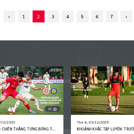
‹
1
2
3
4
5
6
7
›
93
3/12/2025
Thứ 4, 19/11/2025
KHẮC TẬP LUYỆN: TRƯỚC TRẬN
THƯ VIỆN: NHỮNG CỔ ĐỘNG VIÊ