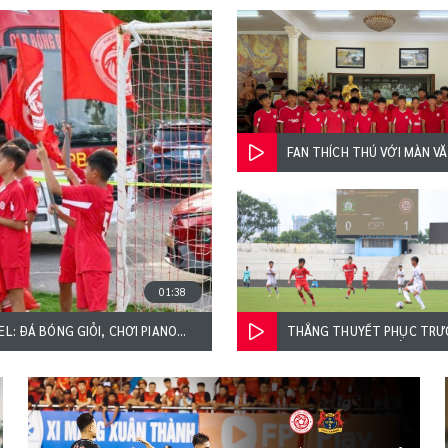
FAN THÍCH THÚ VỚI MÀN V
CỰC DỄ THƯƠNG CỦA CÁC 
U14 THỂ CÔNG - VIETTEL
01:38
EL: ĐÁ BÓNG GIỎI, CHƠI PIANO
THẮNG THUYẾT PHỤC TRƯ
ĐỒNG NAI, U13 THỂ CÔNG -
HIÊN NGANG TIẾN VÀO BÁN