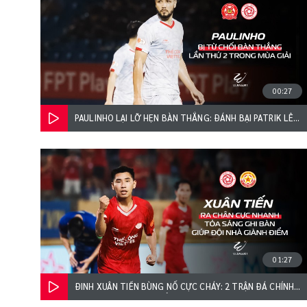
00:27
PAULINHO LẠI LỠ HẸN BÀN THẮNG: ĐÁNH BẠI PATRIK LÊ
GIANG NHƯNG VẪN KHÔNG ĐƯỢC ĂN MỪNG
01:27
ĐINH XUÂN TIẾN BÙNG NỔ CỰC CHÁY: 2 TRẬN ĐÁ CHÍNH,
2 BÀN THẮNG CHO THỂ CÔNG - VIETTEL