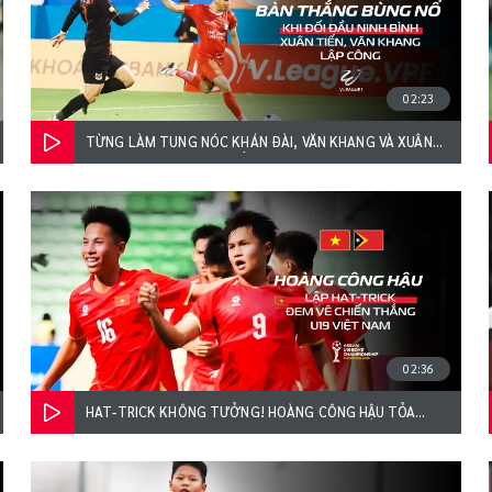
02:23
TỪNG LÀM TUNG NÓC KHÁN ĐÀI, VĂN KHANG VÀ XUÂN
TIẾN SẴN SÀNG BÙNG NỔ Ở BÁN KẾT
02:36
HAT-TRICK KHÔNG TƯỞNG! HOÀNG CÔNG HẬU TỎA
SÁNG RỰC RỠ GIÚP U19 VIỆT NAM ĐẠI THẮNG