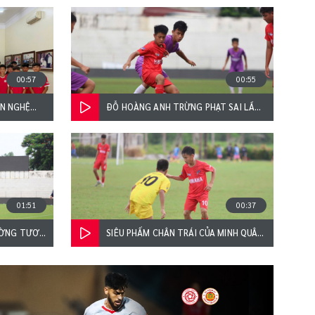
00:57
00:55
ĂN NGHỆ
ĐỖ HOÀNG ANH TRỪNG PHẠT SAI LẦM
CẦU THỦ
U13 HÀ NỘI, GHI BÀN MANG VỀ CHIẾN
THẮNG CHO U13 THỂ CÔNG - VIETTEL
01:51
00:37
ỜNG TƯƠI
SIÊU PHẨM CHÂN TRÁI CỦA MINH QUÂN:
 VIETTEL
CÚ "ĐẠI BÁC" HẠ GỤC THỦ THÀNH U13
 KẾT
ĐÔNG Á THANH HÓA