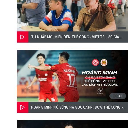
TỪ KHẮP MỌI MIỀN ĐẾN THỂ CÔNG - VIETTEL: 80 GIA
ĐÌNH CÙNG VIẾT TIẾP GIẤC MƠ SÂN CỎ CỦA CÁC CON
00:30
HOÀNG MINH NỔ SÚNG HẠ GỤC CAHN, ĐƯA THỂ CÔNG -
VIETTEL CÁN ĐÍCH Á QUÂN V.LEAGUE 2025/26