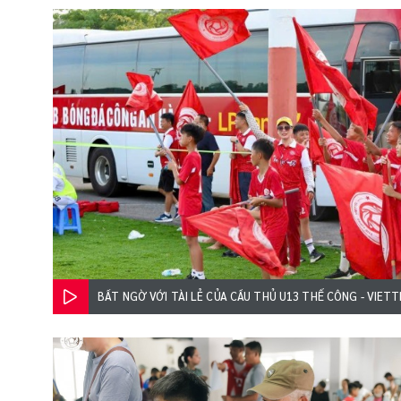
BẤT NGỜ VỚI TÀI LẺ CỦA CẦU THỦ U13 THỂ CÔNG - VIETT
CỰC HAY