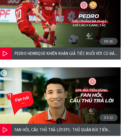
00:16
PEDRO HENRIQUE KHIẾN KHÁN GIẢ TIẾC NUỐI VỚI CÚ ĐÁ
PHẠT “SUÝT THÀNH SIÊU PHẨM” TRƯỚC PVF - CAND
03:12
FAN HỎI, CẦU THỦ TRẢ LỜI EP1: THỦ QUÂN BÙI TIẾN
DŨNG TIẾT LỘ DJ TRONG PHÒNG THAY ĐỒ THỂ CÔNG -