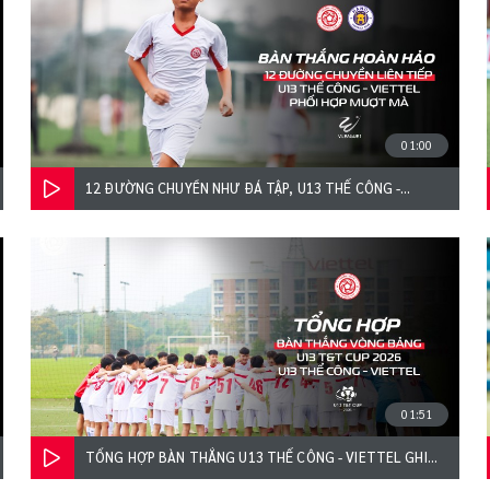
01:00
12 ĐƯỜNG CHUYỀN NHƯ ĐÁ TẬP, U13 THỂ CÔNG -
VIETTEL GHI BÀN ĐẸP MẮT KHIẾN BLV PHÁT CUỒNG
01:51
TỔNG HỢP BÀN THẮNG U13 THỂ CÔNG - VIETTEL GHI
TẠI VÒNG BẢNG U13 T&AMP;T CUP 2026