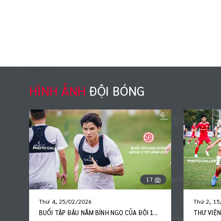
HÌNH ẢNH
ĐỘI BÓNG
21
Thứ 2, 15/12/2025
Thứ 4, 0
THƯ VIỆN: CHIẾN THẮNG TƯNG BỪNG 7-0
KHOẢNH 