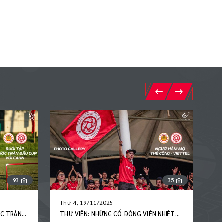
VIETTEL
35
60
Thứ 6, 14/11/2025
Th
N NHIỆT
THƯ VIỆN: 60 KHOẢNH KHẮC TRONG
T