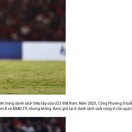
tên trong danh sách triệu tập của U23 Việt Nam. Năm 2023, Công Phương ở tuổ
 Á và ASIAD 19, nhưng không được giữ lại ở danh sách cuối cùng vì còn quá t