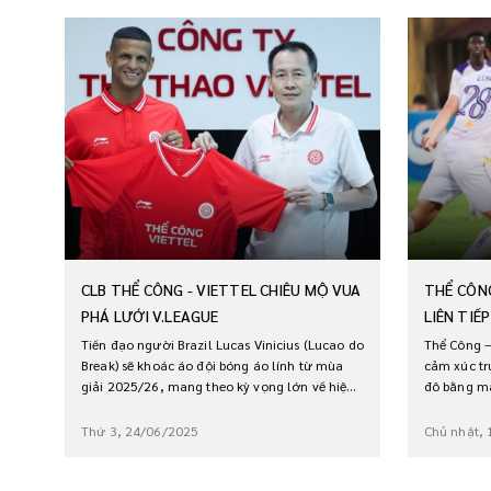
CLB THỂ CÔNG - VIETTEL CHIÊU MỘ VUA
THỂ CÔNG
PHÁ LƯỚI V.LEAGUE
LIÊN TIẾ
Tiền đạo người Brazil Lucas Vinicius (Lucao do
Thể Công –
Break) sẽ khoác áo đội bóng áo lính từ mùa
cảm xúc tr
giải 2025/26, mang theo kỳ vọng lớn về hiệu
đô bằng mà
suất ghi bàn nơi hàng công.
để mang về
Thứ 3, 24/06/2025
Chủ nhật,