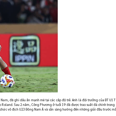
 Nam, đã ghi dấu ấn mạnh mẽ tại các cấp độ trẻ. Anh là đội trưởng của ĐT U17
o Roland. Sau 2 năm, Công Phương ở tuổi 19 đã được trao suất đá chính trong
 chức vô địch U23 Đông Nam Á và sẵn sàng hướng đến những giải đấu trước mắ