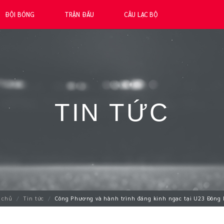
ĐỘI BÓNG
TRẬN ĐẤU
CÂU LẠC BỘ
TIN TỨC
 chủ
Tin tức
Công Phương và hành trình đáng kinh ngạc tại U23 Đông