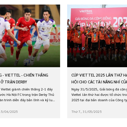
 - VIETTEL - CHIẾN THẮNG
CÚP VIETTEL 2025 LẦN THỨ HA
P Ở TRẬN DERBY
HỘI CHO CÁC TÀI NĂNG NHÍ CỦ
ĐÁ VIỆT NAM
 Viettel giành chiến thắng 2-1 đầy
Ngày 31/5/2025, Giải bóng đá cộn
ước Hà Nội FC trong trận Derby Thủ
Viettel lần thứ hai được tổ chức t
n trình diễn đầy bản lĩnh và kỷ luật
2025 tại đại bản doanh của Công t
 3 điểm quý giá.
Viettel ở Thạch Hòa, Thạch Thất, H
 15/06/2025
Thứ 7, 31/05/2025