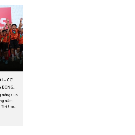
I – CƠ
A BÓNG
g đồng Cúp
rong năm
y Thể thao
à Nội.