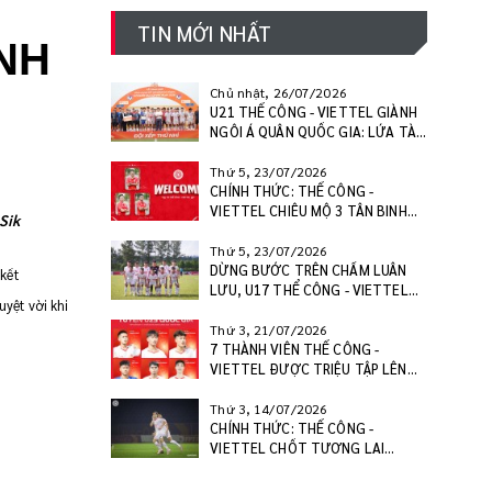
TIN MỚI NHẤT
NH
Chủ nhật, 26/07/2026
U21 THỂ CÔNG - VIETTEL GIÀNH
NGÔI Á QUÂN QUỐC GIA: LỨA TÀI
NĂNG SẴN SÀNG BƯỚC RA
V.LEAGUE
Thứ 5, 23/07/2026
CHÍNH THỨC: THỂ CÔNG -
VIETTEL CHIÊU MỘ 3 TÂN BINH
Sik
CHẤT LƯỢNG, SẴN SÀNG BỨT
PHÁ MÙA GIẢI 2026/27
Thứ 5, 23/07/2026
DỪNG BƯỚC TRÊN CHẤM LUÂN
kết
LƯU, U17 THỂ CÔNG - VIETTEL
uyệt vời khi
KHÉP LẠI HÀNH TRÌNH TẠI VCK
U17 VĐQG 2026
Thứ 3, 21/07/2026
7 THÀNH VIÊN THỂ CÔNG -
VIETTEL ĐƯỢC TRIỆU TẬP LÊN
U23 VIỆT NAM, CÔNG HẬU GÓP
MẶT Ở U20 VIỆT NAM
Thứ 3, 14/07/2026
CHÍNH THỨC: THỂ CÔNG -
VIETTEL CHỐT TƯƠNG LAI
WESLEY NATA VÀ PAULINHO CHO
MÙA GIẢI 2026/27