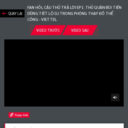
FAN HỎI, CẦU THỦ TRẢ LỜI EP1: THỦ QUÂN BÙI TIẾN
DŨNG TIẾT LỘ DJ TRONG PHÒNG THAY ĐỒ THỂ
QUAY LẠI
CÔNG - VIETTEL
VIDEO TRƯỚC
VIDEO SAU
Copy link